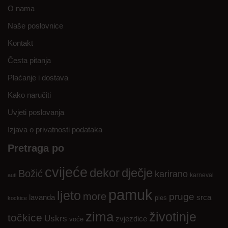
O nama
Naše poslovnice
Kontakt
Česta pitanja
Plaćanje i dostava
Kako naručiti
Uvjeti poslovanja
Izjava o privatnosti podataka
Pretraga po
cvijeće
dekor
dječje
Božić
karirano
karneval
auti
pamuk
ljeto
more
pruge
lavanda
srca
ples
kockice
zima
životinje
točkice
Uskrs
zvjezdice
voće