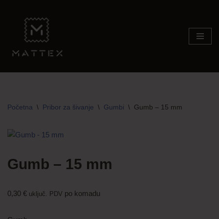
Skip
to
content
Početna
\
Pribor za šivanje
\
Gumbi
\
Gumb – 15 mm
Gumb – 15 mm
0,30
€
po komadu
uključ. PDV