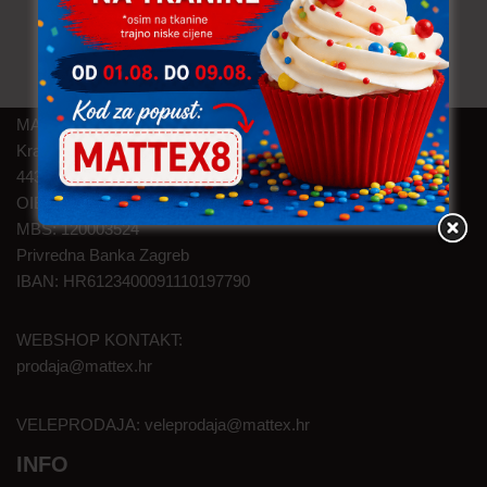
MAT TEXTILE d.o.o.
Kralja Zvonimira 46
44320 Kutina
OIB: 05145374626
MBS: 120003524
Privredna Banka Zagreb
IBAN: HR6123400091110197790
WEBSHOP KONTAKT:
prodaja@mattex.hr
VELEPRODAJA:
veleprodaja@mattex.hr
INFO