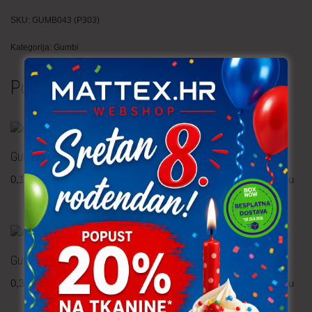
SKU:
GUMB043 (P303)
Kategorija:
Gumbi
Povezani proizvodi
Gumb – 20 mm
Gumb – 13 mm
0,15
€
po komadu
0,05
€
po komadu
uključ. PDV
uključ. PDV
Gumb – 20 mm
Gumb – 15 mm
0,30
€
po komadu
0,10
€
po komadu
uključ. PDV
uključ. PDV