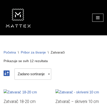
Skip
to
content
Početna
\
Pribor za šivanje
\
Zatvarači
Prikazuje se svih 12 rezultata
Zatvarač 18-20 cm
Zatvarač – skriveni 10 cm