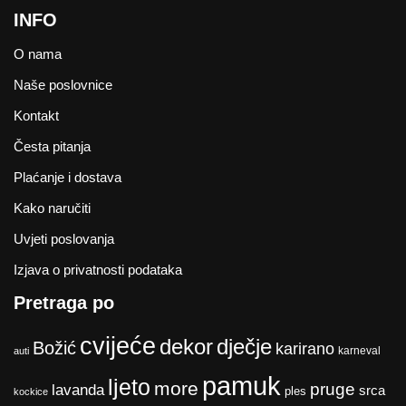
INFO
O nama
Naše poslovnice
Kontakt
Česta pitanja
Plaćanje i dostava
Kako naručiti
Uvjeti poslovanja
Izjava o privatnosti podataka
Pretraga po
cvijeće
dekor
dječje
Božić
karirano
karneval
auti
pamuk
ljeto
more
pruge
lavanda
srca
ples
kockice