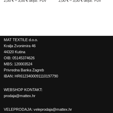
2,00
€
–
3,00
€
2,00
€
–
3,00
€
uključ. PDV
uključ. PDV
MAT TEXTILE d.o.o.
Kralja Zvonimira 46
44320 Kutina
OIB: 05145374626
MBS: 120003524
Privredna Banka Zagreb
IBAN: HR6123400091110197790
WEBSHOP KONTAKT:
prodaja@mattex.hr
VELEPRODAJA:
veleprodaja@mattex.hr