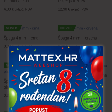
Pamučna tkanina
Pliš – paillettes
4,30
€
12,90
€
uključ. PDV
uključ. PDV
NOVO!
NOVO!
Špaga 4 mm – crna
Špaga 4 mm – crvena
0,30
€
0,30
€
uključ. PDV
uključ. PDV
NOVO!
NOVO!
Špaga 4 mm – vojno zelena
Špaga 4 mm – kraljevsko
0,30
€
uključ. PDV
plava
0,30
€
uključ. PDV