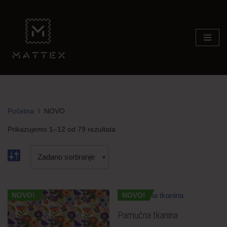
Skip
to
content
Početna
\
NOVO
Prikazujemo 1–12 od 79 rezultata
NOVO!
NOVO!
Pamučna tkanina