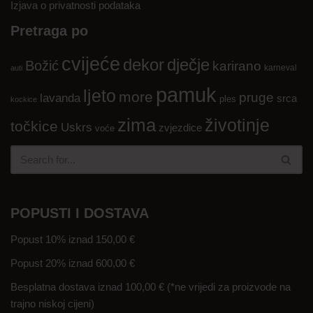
Izjava o privatnosti podataka
Pretraga po
cvijeće
dekor
dječje
Božić
karirano
karneval
auti
pamuk
ljeto
more
pruge
lavanda
srca
ples
kockice
zima
životinje
točkice
Uskrs
zvjezdice
voće
POPUSTI I DOSTAVA
Popust 10% iznad 150,00 €
Popust 20% iznad 600,00 €
Besplatna dostava iznad 100,00 € (*ne vrijedi za proizvode na
trajno niskoj cijeni)