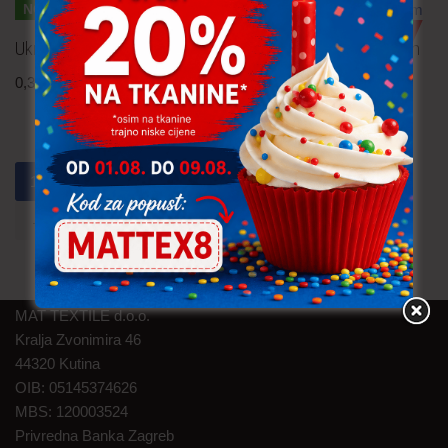
NOVO!
NOVO!
TRAJNO NISKA CIJENA!
Ukrasna traka – bež 10 cm
Ukrasna traka – bež 10 cm
0,30
€
0,15
€
uključ. PDV
uključ. PDV
1
2
3
4
5
6
7
→
MAT TEXTILE d.o.o.
Kralja Zvonimira 46
44320 Kutina
OIB: 05145374626
MBS: 120003524
Privredna Banka Zagreb