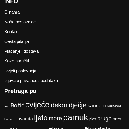
INFO
O nama
Naše poslovnice
Kontakt
Česta pitanja
Plaćanje i dostava
Kako naručiti
Uvjeti poslovanja
Izjava o privatnosti podataka
Pretraga po
cvijeće
dekor
dječje
Božić
karirano
karneval
auti
pamuk
ljeto
more
pruge
lavanda
srca
ples
kockice