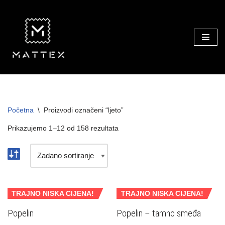
Skip
to
content
Početna
\
Proizvodi označeni “ljeto”
Prikazujemo 1–12 od 158 rezultata
TRAJNO NISKA CIJENA!
TRAJNO NISKA CIJENA!
Popelin
Popelin – tamno smeđa