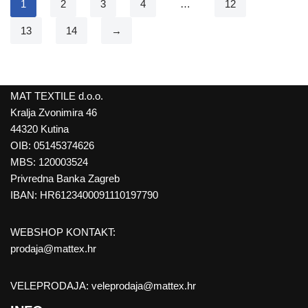
1
2
3
4
…
12
13
14
→
MAT TEXTILE d.o.o.
Kralja Zvonimira 46
44320 Kutina
OIB: 05145374626
MBS: 120003524
Privredna Banka Zagreb
IBAN: HR6123400091110197790
WEBSHOP KONTAKT:
prodaja@mattex.hr
VELEPRODAJA:
veleprodaja@mattex.hr