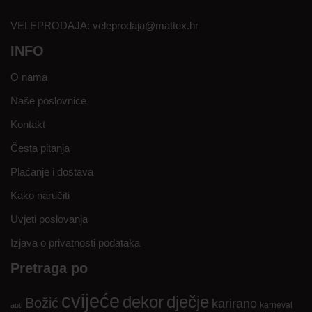
VELEPRODAJA:
veleprodaja@mattex.hr
INFO
O nama
Naše poslovnice
Kontakt
Česta pitanja
Plaćanje i dostava
Kako naručiti
Uvjeti poslovanja
Izjava o privatnosti podataka
Pretraga po
cvijeće
dekor
dječje
Božić
karirano
karneval
auti