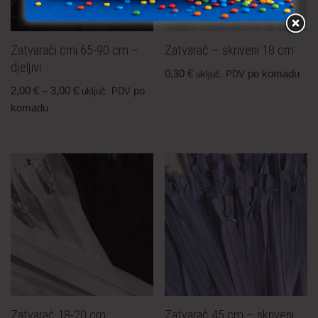
Zatvarači crni 65-90 cm –
Zatvarač – skriveni 18 cm
djeljivi
0,30
€
po komadu
uključ. PDV
2,00
€
–
3,00
€
po
uključ. PDV
komadu
Zatvarač 18-20 cm
Zatvarač 45 cm – skriveni