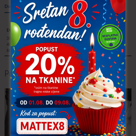
Dodatne informacije
Dužina i boja
30 cm bijela, 30 cm bež, 30 cm crna, 40 cm bijela, 40 cm bež,
40 cm crna, 50 cm bijela, 50 cm bež, 50 cm crna, 60 cm bijela,
60 cm bež, 60 cm crna
Povezani proizvodi