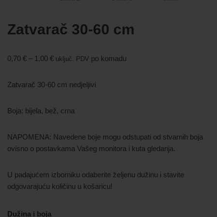
Zatvarač 30-60 cm
0,70
€
–
1,00
€
po komadu
uključ. PDV
Zatvarač 30-60 cm nedjeljivi
Boja: bijela, bež, crna
NAPOMENA: Navedene boje mogu odstupati od stvarnih boja
ovisno o postavkama Vašeg monitora i kuta gledanja.
U padajućem izborniku odaberite željenu dužinu i stavite
odgovarajuću količinu u košaricu!
Dužina i boja