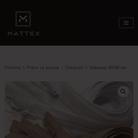
Skip
to
content
Početna
\
Pribor za šivanje
\
Zatvarači
\
Zatvarač 30-60 cm