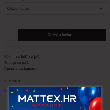
Dodaj u košaricu
Minimalna količina je
1
Prodaje se po
1
Cijena je
po komadu
SKU:
ZAT039
Kategorija:
Zatvarači