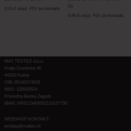
lila
0,15
€
po komadu
uključ. PDV
0,40
€
po komadu
uključ. PDV
MAT TEXTILE d.o.o.
Kralja Zvonimira 46
44320 Kutina
OIB: 05145374626
MBS: 120003524
Privredna Banka Zagreb
IBAN: HR6123400091110197790
WEBSHOP KONTAKT:
prodaja@mattex.hr