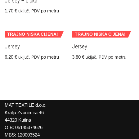
Jersey – čipka
1,70
€
po metru
uključ. PDV
TRAJNO NISKA CIJENA!
TRAJNO NISKA CIJENA!
Jersey
Jersey
6,20
€
po metru
3,80
€
po metru
uključ. PDV
uključ. PDV
MAT TEXTILE d.o.o.
Kralja Zvonimira 46
44320 Kutina
OIB: 05145374626
MBS: 120003524