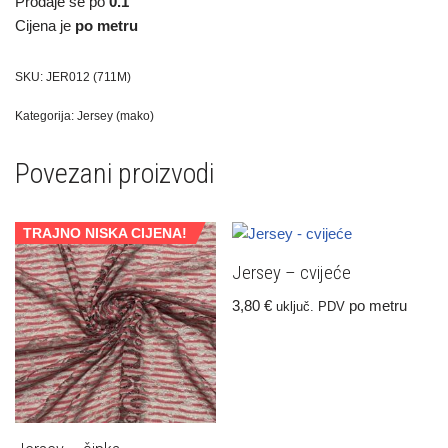
Prodaje se po
0.1
Cijena je
po metru
SKU:
JER012 (711M)
Kategorija:
Jersey (mako)
Povezani proizvodi
TRAJNO NISKA CIJENA!
Jersey – cvijeće
3,80
€
po metru
uključ. PDV