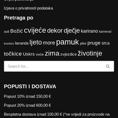
Izjava o privatnosti podataka
Pretraga po
cvijeće
dekor
dječje
Božić
karirano
auti
karneval
pamuk
ljeto
more
pruge
lavanda
srca
ples
kockice
zima
životinje
točkice
Uskrs
zvjezdice
voće
POPUSTI I DOSTAVA
Popust 10% iznad 150,00 €
Popust 20% iznad 600,00 €
Besplatna dostava iznad 100,00 € (*ne vrijedi za proizvode na