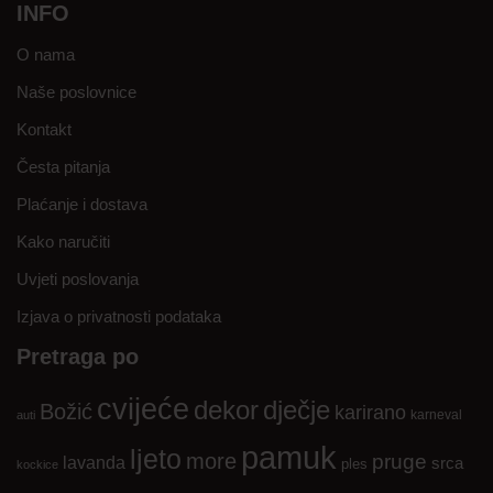
INFO
O nama
Naše poslovnice
Kontakt
Česta pitanja
Plaćanje i dostava
Kako naručiti
Uvjeti poslovanja
Izjava o privatnosti podataka
Pretraga po
cvijeće
dekor
dječje
Božić
karirano
karneval
auti
pamuk
ljeto
more
pruge
lavanda
srca
ples
kockice