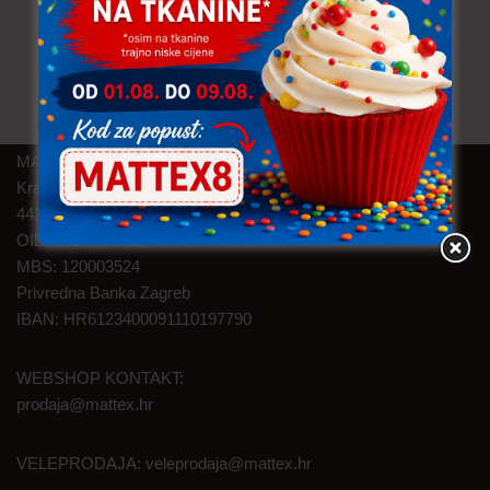
MAT TEXTILE d.o.o.
Kralja Zvonimira 46
44320 Kutina
OIB: 05145374626
MBS: 120003524
Privredna Banka Zagreb
IBAN: HR6123400091110197790
WEBSHOP KONTAKT:
prodaja@mattex.hr
VELEPRODAJA:
veleprodaja@mattex.hr