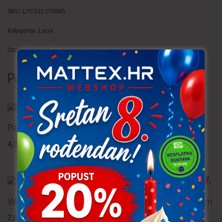
SKU:
LYC011 (709M)
Kategorija:
Lycra
Oznaka:
cvijeće
Povezani proizvodi
Pamučna tkanina – lavanda
Viskozna tkanina
4,30
€
po metru
5,80
€
po metru
uključ. PDV
uključ. PDV
TRAJNO NISKA CIJENA!
Viskozna tkanina – popelin
Felpa – tamno plava 0.40 m
7,60
€
po metru
1,20
€
po metru
uključ. PDV
uključ. PDV