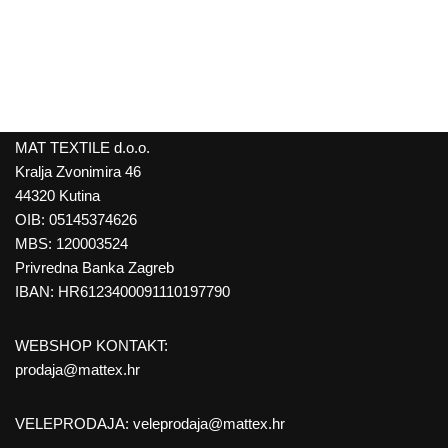
MAT TEXTILE d.o.o.
Kralja Zvonimira 46
44320 Kutina
OIB: 05145374626
MBS: 120003524
Privredna Banka Zagreb
IBAN: HR6123400091110197790
WEBSHOP KONTAKT:
prodaja@mattex.hr
VELEPRODAJA:
veleprodaja@mattex.hr