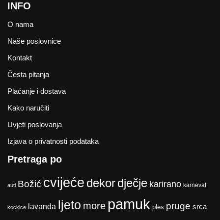
INFO
O nama
Naše poslovnice
Kontakt
Česta pitanja
Plaćanje i dostava
Kako naručiti
Uvjeti poslovanja
Izjava o privatnosti podataka
Pretraga po
cvijeće
dekor
dječje
Božić
karirano
karneval
auti
pamuk
ljeto
more
pruge
lavanda
srca
ples
kockice