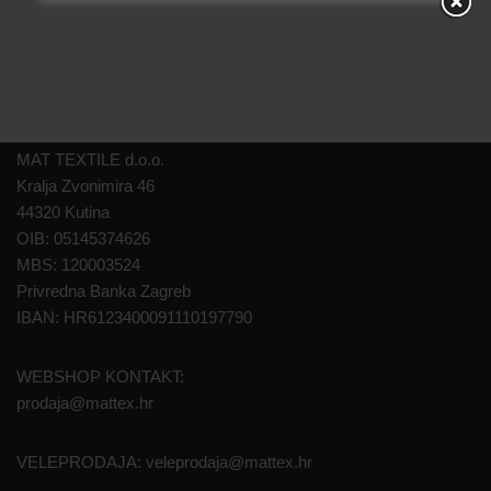
MAT TEXTILE d.o.o.
Kralja Zvonimira 46
44320 Kutina
OIB: 05145374626
MBS: 120003524
Privredna Banka Zagreb
IBAN: HR6123400091110197790
WEBSHOP KONTAKT:
prodaja@mattex.hr
VELEPRODAJA:
veleprodaja@mattex.hr