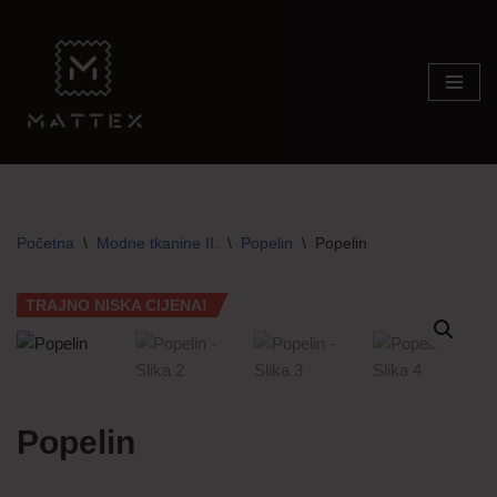
Skip
to
content
Početna
\
Modne tkanine II.
\
Popelin
\
Popelin
TRAJNO NISKA CIJENA!
Popelin