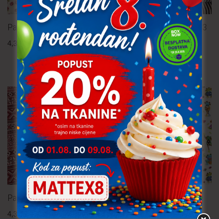
Pamučna tkanina – roses
Pamučna tkanina – pruge 3
mm
4,30
€
po metru
uključ. PDV
4,30
€
po metru
uključ. PDV
Pamučna tkanina
Pamučna tkanina – žabice
4,30
€
po metru
3,80
€
po metru
uključ. PDV
uključ. PDV