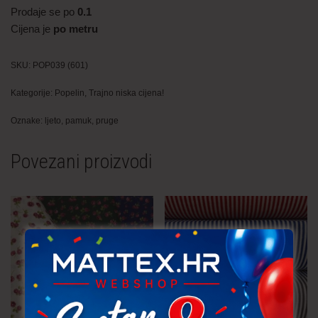
Prodaje se po
0.1
Cijena je
po metru
SKU:
POP039 (601)
Kategorije:
Popelin
,
Trajno niska cijena!
Oznake:
ljeto
,
pamuk
,
pruge
Povezani proizvodi