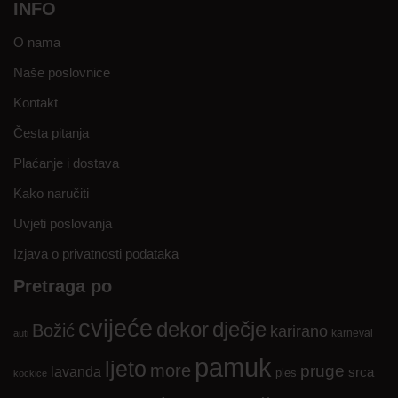
INFO
O nama
Naše poslovnice
Kontakt
Česta pitanja
Plaćanje i dostava
Kako naručiti
Uvjeti poslovanja
Izjava o privatnosti podataka
Pretraga po
cvijeće
dekor
dječje
Božić
karirano
karneval
auti
pamuk
ljeto
more
pruge
lavanda
srca
ples
kockice