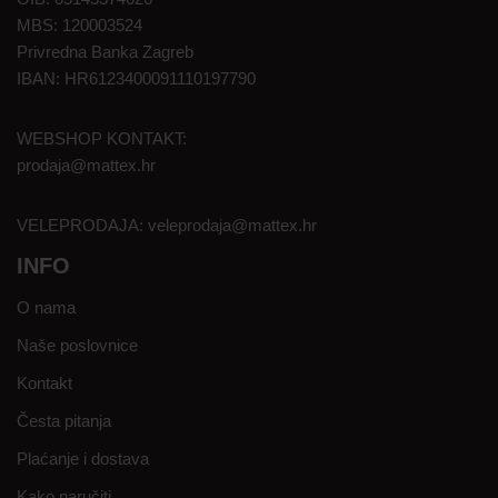
MBS: 120003524
Privredna Banka Zagreb
IBAN: HR6123400091110197790
WEBSHOP KONTAKT:
prodaja@mattex.hr
VELEPRODAJA:
veleprodaja@mattex.hr
INFO
O nama
Naše poslovnice
Kontakt
Česta pitanja
Plaćanje i dostava
Kako naručiti