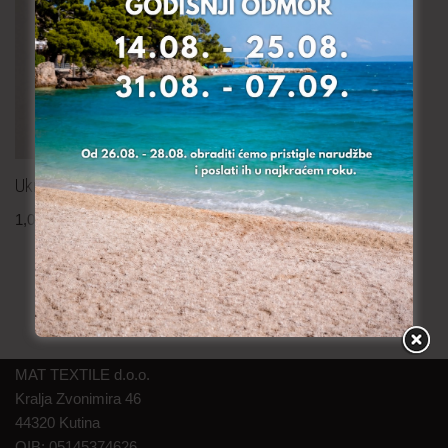
Ukrasna traka 1.7 cm
0,50
€
po metru
uključ. PDV
Ukrasna traka – 12.5 cm
1,00
€
po metru
uključ. PDV
MAT TEXTILE d.o.o.
Kralja Zvonimira 46
44320 Kutina
OIB: 05145374626