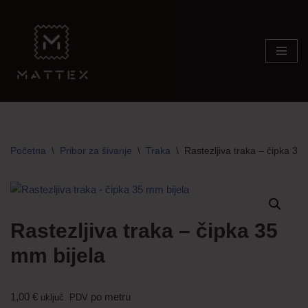
Skip
to
content
Početna
\
Pribor za šivanje
\
Traka
\
Rastezljiva traka – čipka 35
Rastezljiva traka – čipka 35
mm bijela
1,00
€
po metru
uključ. PDV