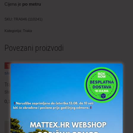
Cijena je
po metru
SKU:
TRA046 (110241)
Kategorija:
Traka
Povezani proizvodi
TRAJNO NISKA CIJENA!
Ukrasna traka 15 mm
Traka paspul – 9 mm tamno
0,50
€
po metru
uključ. PDV
siva
0,10
€
po metru
uključ. PDV