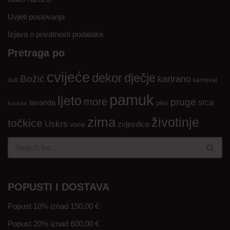
Uvjeti poslovanja
Izjava o privatnosti podataka
Pretraga po
cvijeće
dekor
dječje
Božić
karirano
auti
karneval
pamuk
ljeto
more
pruge
lavanda
srca
ples
kockice
zima
životinje
točkice
Uskrs
zvjezdice
voće
POPUSTI I DOSTAVA
Popust 10% iznad 150,00 €
Popust 20% iznad 600,00 €