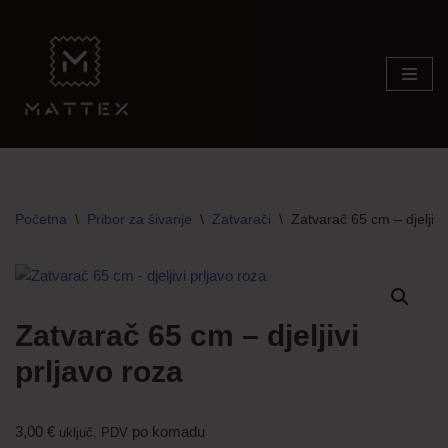
Skip
to
content
Početna
\
Pribor za šivanje
\
Zatvarači
\
Zatvarač 65 cm – djeljivi
Zatvarač 65 cm – djeljivi
prljavo roza
3,00
€
po komadu
uključ. PDV