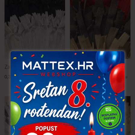
Zatvarač – skriveni 18 cm
Zatvarač – skriveni 10 cm
0,30
€
po komadu
0,15
€
po komadu
uključ. PDV
uključ. PDV