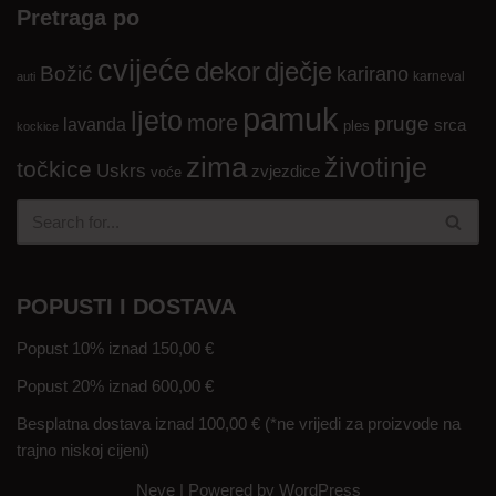
Pretraga po
cvijeće
dekor
dječje
Božić
karirano
karneval
auti
pamuk
ljeto
more
pruge
lavanda
srca
ples
kockice
zima
životinje
točkice
Uskrs
zvjezdice
voće
POPUSTI I DOSTAVA
Popust 10% iznad 150,00 €
Popust 20% iznad 600,00 €
Besplatna dostava iznad 100,00 € (*ne vrijedi za proizvode na
trajno niskoj cijeni)
Neve
| Powered by
WordPress