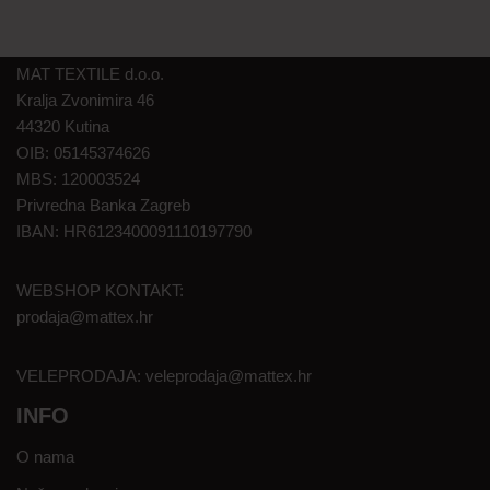
MAT TEXTILE d.o.o.
Kralja Zvonimira 46
44320 Kutina
OIB: 05145374626
MBS: 120003524
Privredna Banka Zagreb
IBAN: HR6123400091110197790
WEBSHOP KONTAKT:
prodaja@mattex.hr
VELEPRODAJA:
veleprodaja@mattex.hr
INFO
O nama