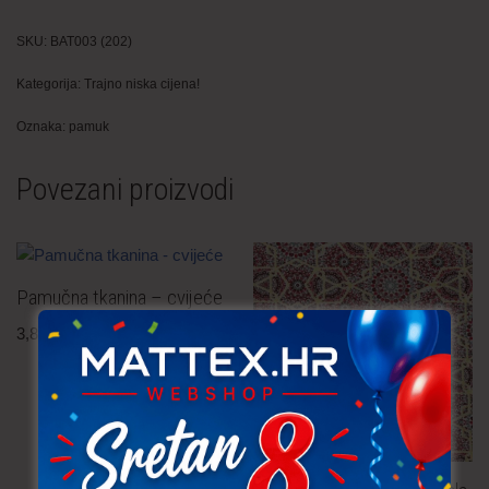
SKU:
BAT003 (202)
Kategorija:
Trajno niska cijena!
Oznaka:
pamuk
Povezani proizvodi
Pamučna tkanina – cvijeće
3,80
€
po metru
uključ. PDV