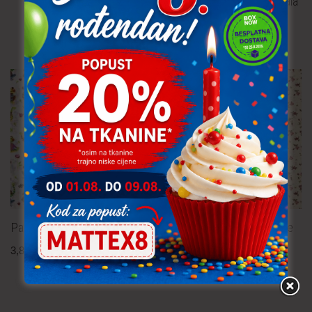
Pamučna tkanina – mandala
4,30
€
po metru
uključ. PDV
Pamučna tkanina – žabice
Pamučna tkanina – cvijeće
3,80
€
po metru
4,30
€
po metru
uključ. PDV
uključ. PDV