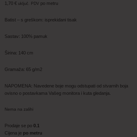
1,70
€
po metru
uključ. PDV
Batist – s greškom: isprekidani tisak
Sastav: 100% pamuk
Širina: 140 cm
Gramaža: 65 g/m2
NAPOMENA: Navedene boje mogu odstupati od stvarnih boja
ovisno o postavkama Vašeg monitora i kuta gledanja.
Nema na zalihi
Prodaje se po
0.1
Cijena je
po metru