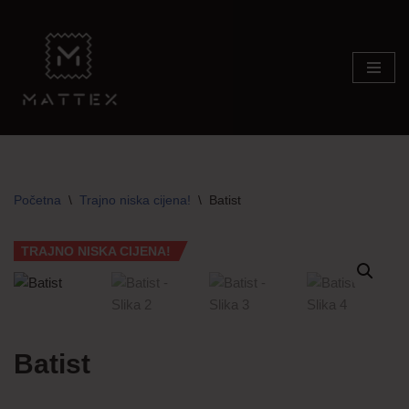
Skip
to
content
Početna
\
Trajno niska cijena!
\
Batist
TRAJNO NISKA CIJENA!
Batist