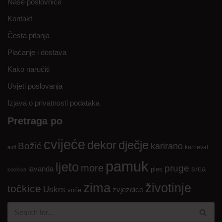
Naše poslovnice
Kontakt
Česta pitanja
Plaćanje i dostava
Kako naručiti
Uvjeti poslovanja
Izjava o privatnosti podataka
Pretraga po
cvijeće
dekor
dječje
Božić
karirano
karneval
auti
pamuk
ljeto
more
pruge
lavanda
srca
ples
kockice
zima
životinje
točkice
Uskrs
zvjezdice
voće