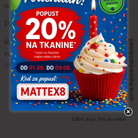
Oznaka:
cvijeće
Povezani proizvodi
TRAJNO NISKA CIJENA!
Pamučna tkanina – cvijeće
3,80
€
po metru
uključ. PDV
Pamučna tkanina
3,80
€
po metru
uključ. PDV