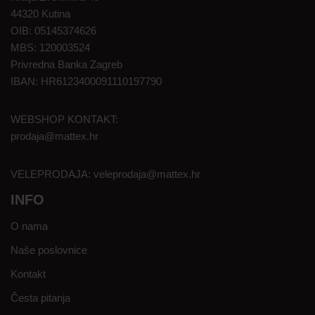
44320 Kutina
OIB: 05145374626
MBS: 120003524
Privredna Banka Zagreb
IBAN: HR6123400091110197790
WEBSHOP KONTAKT:
prodaja@mattex.hr
VELEPRODAJA:
veleprodaja@mattex.hr
INFO
O nama
Naše poslovnice
Kontakt
Česta pitanja