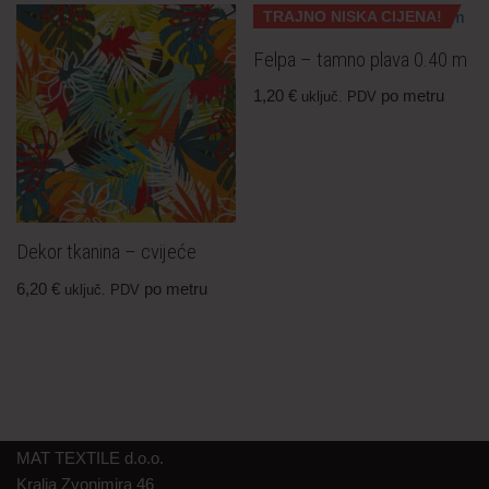
TRAJNO NISKA CIJENA!
Felpa – tamno plava 0.40 m
1,20
€
po metru
uključ. PDV
Dekor tkanina – cvijeće
6,20
€
po metru
uključ. PDV
MAT TEXTILE d.o.o.
Kralja Zvonimira 46