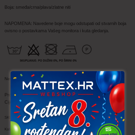
Boja: smeđa/crna/plava/zlatne niti
NAPOMENA: Navedene boje mogu odstupati od stvarnih boja
ovisno o postavkama Vašeg monitora i kuta gledanja.
Nema na zalihi
Prodaje se po
0.1
Cijena je
po metru
SKU:
BRO003 (316)
Kategorije:
Brokat
,
Jacquard (žakard)
,
Trajno niska cijena!