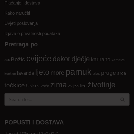
Plaćanje i dostava
Kako naručiti
Uvjeti poslovanja
Izjava o privatnosti podataka
Pretraga po
cvijeće
dekor
dječje
Božić
karirano
karneval
auti
pamuk
ljeto
more
pruge
lavanda
srca
ples
kockice
zima
životinje
točkice
Uskrs
zvjezdice
voće
POPUSTI I DOSTAVA
Popust 10% iznad 150,00 €