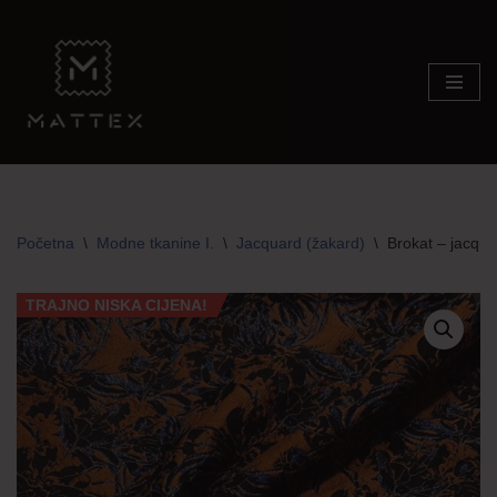
Skip
to
content
Početna
\
Modne tkanine I.
\
Jacquard (žakard)
\
Brokat – jacqua
TRAJNO NISKA CIJENA!