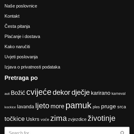
Naše poslovnice
Kontakt
Česta pitanja
Plaćanje i dostava
Kako naručiti
Uvjeti poslovanja
Izjava o privatnosti podataka
Pretraga po
cvijeće
dekor
dječje
Božić
karirano
karneval
auti
pamuk
ljeto
more
pruge
lavanda
srca
ples
kockice
zima
životinje
točkice
Uskrs
zvjezdice
voće