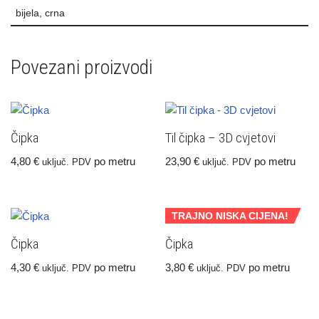
bijela, crna
Povezani proizvodi
Čipka
Til čipka – 3D cvjetovi
4,80
€
po metru
23,90
€
po metru
uključ. PDV
uključ. PDV
TRAJNO NISKA CIJENA!
Čipka
Čipka
4,30
€
po metru
3,80
€
po metru
uključ. PDV
uključ. PDV