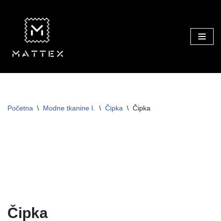
Skip
to
content
Početna
\
Modne tkanine I.
\
Čipka
\
Čipka
TRAJNO NISKA CIJENA!
Čipka