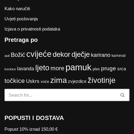
Kako naručiti
Uvjeti poslovanja
Izjava o privatnosti podataka
Pretraga po
cvijeće
dekor
dječje
Božić
karirano
karneval
auti
pamuk
ljeto
more
pruge
lavanda
srca
ples
kockice
zima
životinje
točkice
Uskrs
zvjezdice
voće
POPUSTI I DOSTAVA
Popust 10% iznad 150,00 €