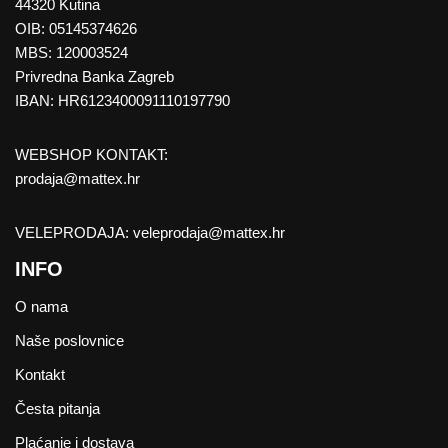
44320 Kutina
OIB: 05145374626
MBS: 120003524
Privredna Banka Zagreb
IBAN: HR6123400091110197790
WEBSHOP KONTAKT:
prodaja@mattex.hr
VELEPRODAJA:
veleprodaja@mattex.hr
INFO
O nama
Naše poslovnice
Kontakt
Česta pitanja
Plaćanje i dostava