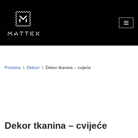
Skip
to
content
Početna
\
Dekori
\
Dekor tkanina – cvijeće
Dekor tkanina – cvijeće