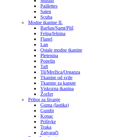
Muslin
Paillettes
Saten
Scuba
Modne tkanine II.
Baršun/Samt/Pliš
Felpa/felpina
Flanel
Lan
Ostale modne tkanine
Pletenina
Popelin
Taft
Til/Mrežica/Organza
Tkanine od svile
Tkanine za kapute
Viskozna tkanina
Žoržet
Pribor za šivanje
Guma (lastika)
Gumbi
Konac
Prišivke
Traka
Zatvarači