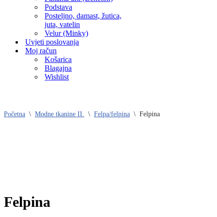
Podstava
Posteljno, damast, žutica,
juta, vatelin
Velur (Minky)
Uvjeti poslovanja
Moj račun
Košarica
Blagajna
Wishlist
Početna
\
Modne tkanine II.
\
Felpa/felpina
\
Felpina
Felpina