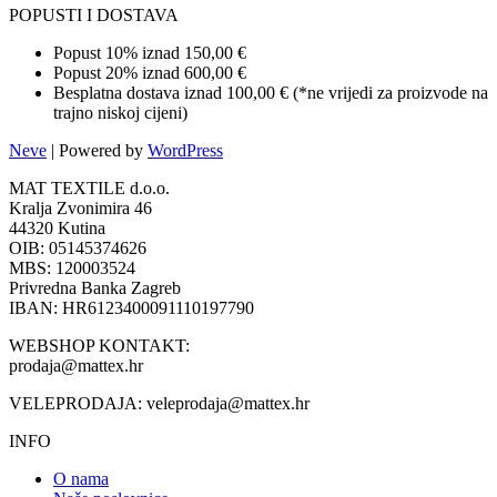
POPUSTI I DOSTAVA
Popust 10% iznad 150,00 €
Popust 20% iznad 600,00 €
Besplatna dostava iznad 100,00 € (*ne vrijedi za proizvode na
trajno niskoj cijeni)
Neve
| Powered by
WordPress
MAT TEXTILE d.o.o.
Kralja Zvonimira 46
44320 Kutina
OIB: 05145374626
MBS: 120003524
Privredna Banka Zagreb
IBAN: HR6123400091110197790
WEBSHOP KONTAKT:
prodaja@mattex.hr
VELEPRODAJA:
veleprodaja@mattex.hr
INFO
O nama