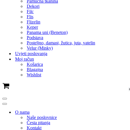
Pamučna tkanina
Dekori
Filc
Flis
Flizelin
Keper
Panama uni (Beneton)
Podstava
Posteljno, damast, žutica, juta, vatelin
Velur (Minky)
Uvjeti poslovanja
Moj račun
Košarica
Blagajna
Wishlist
Cart
Navigation
Menu
Navigation
Menu
O nama
Naše poslovnice
Česta pitanja
Kontakt