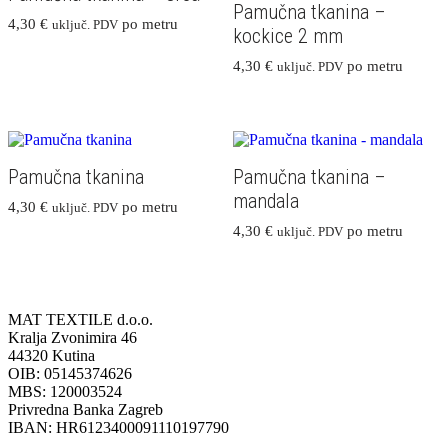
Pamučna tkanina –
4,30
€
po metru
uključ. PDV
kockice 2 mm
4,30
€
po metru
uključ. PDV
Pamučna tkanina
Pamučna tkanina –
mandala
4,30
€
po metru
uključ. PDV
4,30
€
po metru
uključ. PDV
MAT TEXTILE d.o.o.
Kralja Zvonimira 46
44320 Kutina
OIB: 05145374626
MBS: 120003524
Privredna Banka Zagreb
IBAN: HR6123400091110197790