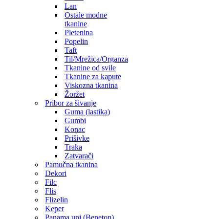
Lan
Ostale modne
tkanine
Pletenina
Popelin
Taft
Til/Mrežica/Organza
Tkanine od svile
Tkanine za kapute
Viskozna tkanina
Žoržet
Pribor za šivanje
Guma (lastika)
Gumbi
Konac
Prišivke
Traka
Zatvarači
Pamučna tkanina
Dekori
Filc
Flis
Flizelin
Keper
Panama uni (Beneton)