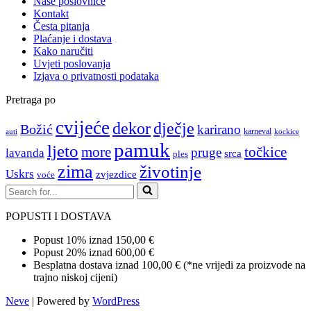
Naše poslovnice
Kontakt
Česta pitanja
Plaćanje i dostava
Kako naručiti
Uvjeti poslovanja
Izjava o privatnosti podataka
Pretraga po
cvijeće
dekor
dječje
Božić
karirano
karneval
auti
kockice
pamuk
ljeto
more
točkice
pruge
lavanda
srca
ples
zima
životinje
Uskrs
zvjezdice
voće
Search
for...
POPUSTI I DOSTAVA
Popust 10% iznad 150,00 €
Popust 20% iznad 600,00 €
Besplatna dostava iznad 100,00 € (*ne vrijedi za proizvode na
trajno niskoj cijeni)
Neve
| Powered by
WordPress