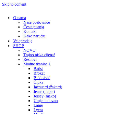
Skip to content
O nama
Naše poslovnice
Česta pitanja
Kontakt
Kako naručiti
Veleprodaja
SHOP
NOVO
Trajno niska cijena!
Restlovi
Modne tkanine I.
Batist
Brokat
Bukle/tvid
Čipka
Jacquard (žakard)
Jeans (traper)
Jersey (mako)
Umjetno krzno
Lame
Lycra