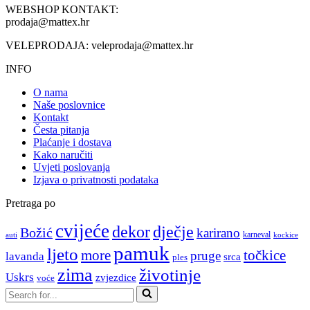
WEBSHOP KONTAKT:
prodaja@mattex.hr
VELEPRODAJA:
veleprodaja@mattex.hr
INFO
O nama
Naše poslovnice
Kontakt
Česta pitanja
Plaćanje i dostava
Kako naručiti
Uvjeti poslovanja
Izjava o privatnosti podataka
Pretraga po
cvijeće
dekor
dječje
Božić
karirano
karneval
auti
kockice
pamuk
ljeto
more
točkice
pruge
lavanda
srca
ples
zima
životinje
Uskrs
zvjezdice
voće
Search
for...