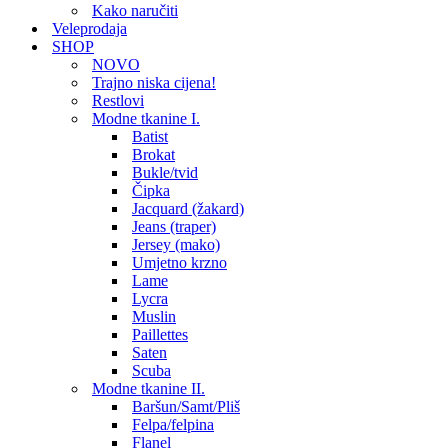
Kako naručiti
Veleprodaja
SHOP
NOVO
Trajno niska cijena!
Restlovi
Modne tkanine I.
Batist
Brokat
Bukle/tvid
Čipka
Jacquard (žakard)
Jeans (traper)
Jersey (mako)
Umjetno krzno
Lame
Lycra
Muslin
Paillettes
Saten
Scuba
Modne tkanine II.
Baršun/Samt/Pliš
Felpa/felpina
Flanel