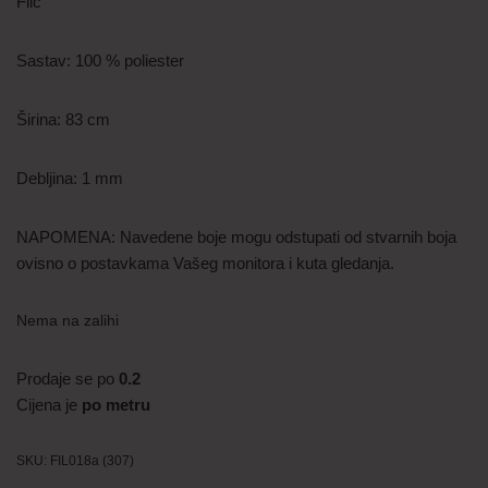
Filc
Sastav: 100 % poliester
Širina: 83 cm
Debljina: 1 mm
NAPOMENA: Navedene boje mogu odstupati od stvarnih boja
ovisno o postavkama Vašeg monitora i kuta gledanja.
Nema na zalihi
Prodaje se po
0.2
Cijena je
po metru
SKU:
FIL018a (307)