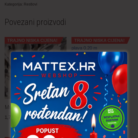
Kategorija:
Restlovi
Povezani proizvodi
TRAJNO NISKA CIJENA!
TRAJNO NISKA CIJENA!
Pamučna tkanina – tamno
plava 0.20 m
3,80
€
po metru
uključ. PDV
Muslin 0.50 m
1,70
€
po metru
uključ. PDV