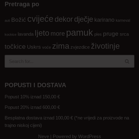
Pretraga po
cvijeće
dekor
dječje
Božić
karirano
karneval
auti
pamuk
ljeto
more
pruge
lavanda
srca
ples
kockice
zima
životinje
točkice
Uskrs
zvjezdice
voće
POPUSTI I DOSTAVA
Popust 10% iznad 150,00 €
Popust 20% iznad 600,00 €
Besplatna dostava iznad 100,00 € (*ne vrijedi za proizvode na
trajno niskoj cijeni)
Neve
| Powered by
WordPress