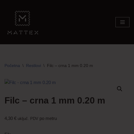
Skip
to
content
Početna
\
Restlovi
\
Filc – crna 1 mm 0.20 m
Filc – crna 1 mm 0.20 m
4,30
€
po metru
uključ. PDV