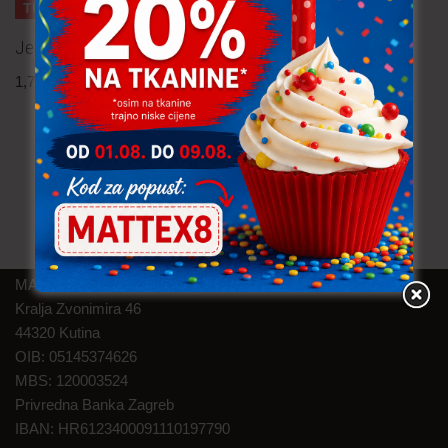
TRAJNO NISKA CIJENA!
Jersey 2.30 m
Pamučna tkanina – lisice
1,70
€
po metru
uključ. PDV
zelena 0.40 m
3,80
€
po metru
uključ. PDV
MAT TEXTILE d.o.o.
Kralja Zvonimira 46
44320 Kutina
OIB: 05145374626
MBS: 120003524
Privredna Banka Zagreb
IBAN: HR6123400091110197790