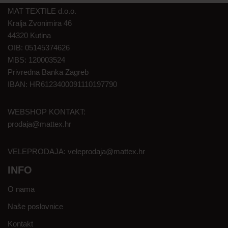
MAT TEXTILE d.o.o.
Kralja Zvonimira 46
44320 Kutina
OIB: 05145374626
MBS: 120003524
Privredna Banka Zagreb
IBAN: HR6123400091110197790
WEBSHOP KONTAKT:
prodaja@mattex.hr
VELEPRODAJA:
veleprodaja@mattex.hr
INFO
O nama
Naše poslovnice
Kontakt