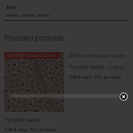
Boja
crvena, zelena, smeđa
Povezani proizvodi
TRAJNO NISKA CIJENA!
Pamučna tkanina – cvijeće
3,80
€
po metru
uključ. PDV
Pamučna tkanina
3,80
€
po metru
uključ. PDV