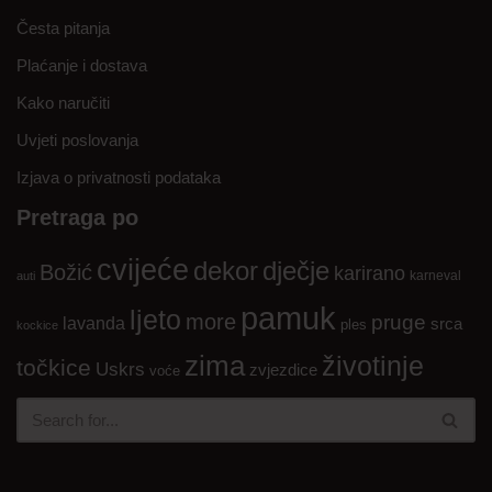
Česta pitanja
Plaćanje i dostava
Kako naručiti
Uvjeti poslovanja
Izjava o privatnosti podataka
Pretraga po
cvijeće
dekor
dječje
Božić
karirano
karneval
auti
pamuk
ljeto
more
pruge
lavanda
srca
ples
kockice
zima
životinje
točkice
Uskrs
zvjezdice
voće