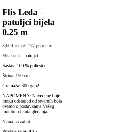
Flis Leda –
patuljci bijela
0.25 m
8,60
€
po metru
uključ. PDV
Flis Leda – patuljci
Sastav: 100 % poliester
Širina: 150 cm
Gramaža: 300 g/m2
NAPOMENA: Navedene boje
mogu odstupati od stvarnih boja
ovisno o postavkama Vašeg
monitora i kuta gledanja.
Nema na zalihi
Prodaje se po
0.25