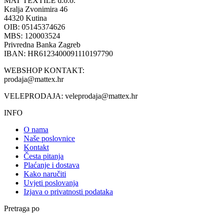
MAT TEXTILE d.o.o.
Kralja Zvonimira 46
44320 Kutina
OIB: 05145374626
MBS: 120003524
Privredna Banka Zagreb
IBAN: HR6123400091110197790
WEBSHOP KONTAKT:
prodaja@mattex.hr
VELEPRODAJA:
veleprodaja@mattex.hr
INFO
O nama
Naše poslovnice
Kontakt
Česta pitanja
Plaćanje i dostava
Kako naručiti
Uvjeti poslovanja
Izjava o privatnosti podataka
Pretraga po