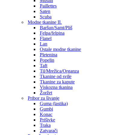
Muslin
Paillettes
Saten
Scuba
Modne tkanine II.
Baršun/Samt/Pliš
Felpa/felpina
Flanel
Lan
Ostale modne tkanine
Pletenina
Popelin
Taft
Til/Mrežica/Organza
Tkanine od svile
Tkanine za kapute
Viskozna tkanina
Žoržet
Pribor za šivanje
Guma (lastika)
Gumbi
Konac
Prišivke
Traka
Zatvarači