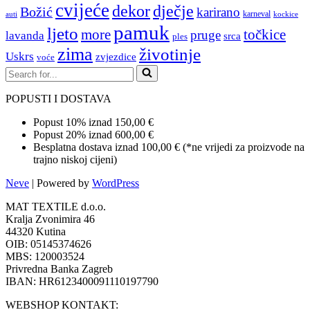
cvijeće
dekor
dječje
Božić
karirano
karneval
auti
kockice
pamuk
ljeto
more
točkice
pruge
lavanda
srca
ples
zima
životinje
Uskrs
zvjezdice
voće
Search
for...
POPUSTI I DOSTAVA
Popust 10% iznad 150,00 €
Popust 20% iznad 600,00 €
Besplatna dostava iznad 100,00 € (*ne vrijedi za proizvode na
trajno niskoj cijeni)
Neve
| Powered by
WordPress
MAT TEXTILE d.o.o.
Kralja Zvonimira 46
44320 Kutina
OIB: 05145374626
MBS: 120003524
Privredna Banka Zagreb
IBAN: HR6123400091110197790
WEBSHOP KONTAKT: