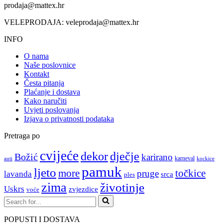
prodaja@mattex.hr
VELEPRODAJA:
veleprodaja@mattex.hr
INFO
O nama
Naše poslovnice
Kontakt
Česta pitanja
Plaćanje i dostava
Kako naručiti
Uvjeti poslovanja
Izjava o privatnosti podataka
Pretraga po
cvijeće
dekor
dječje
Božić
karirano
karneval
auti
kockice
pamuk
ljeto
more
točkice
pruge
lavanda
srca
ples
zima
životinje
Uskrs
zvjezdice
voće
Search
for...
POPUSTI I DOSTAVA