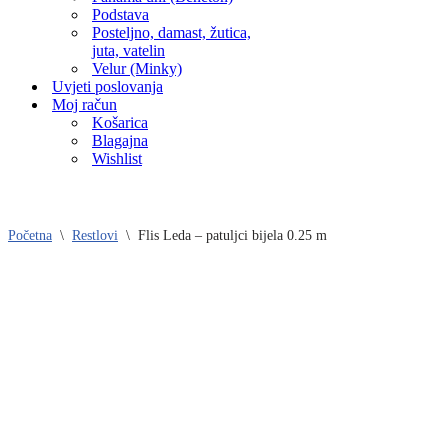
Podstava
Posteljno, damast, žutica,
juta, vatelin
Velur (Minky)
Uvjeti poslovanja
Moj račun
Košarica
Blagajna
Wishlist
Početna
\
Restlovi
\
Flis Leda – patuljci bijela 0.25 m