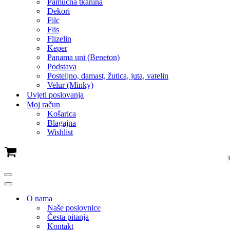
Pamučna tkanina
Dekori
Filc
Flis
Flizelin
Keper
Panama uni (Beneton)
Podstava
Posteljno, damast, žutica, juta, vatelin
Velur (Minky)
Uvjeti poslovanja
Moj račun
Košarica
Blagajna
Wishlist
Cart
Navigation
Menu
Navigation
Menu
O nama
Naše poslovnice
Česta pitanja
Kontakt