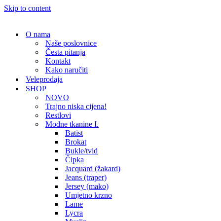
Skip to content
O nama
Naše poslovnice
Česta pitanja
Kontakt
Kako naručiti
Veleprodaja
SHOP
NOVO
Trajno niska cijena!
Restlovi
Modne tkanine I.
Batist
Brokat
Bukle/tvid
Čipka
Jacquard (žakard)
Jeans (traper)
Jersey (mako)
Umjetno krzno
Lame
Lycra