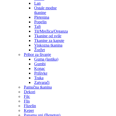
Lan
Ostale modne
tkanine
Pletenina
Popelin
Taft
Til/Mrežica/Organza
Tkanine od svile
Tkanine za kapute
Viskozna tkanina
Žoržet
Pribor za šivanje
Guma (lastika)
Gumbi
Konac
Prišivke
Traka
Zatvarači
Pamučna tkanina
Dekori
Filc
Flis
Flizelin
Keper
Panama uni (Beneton)