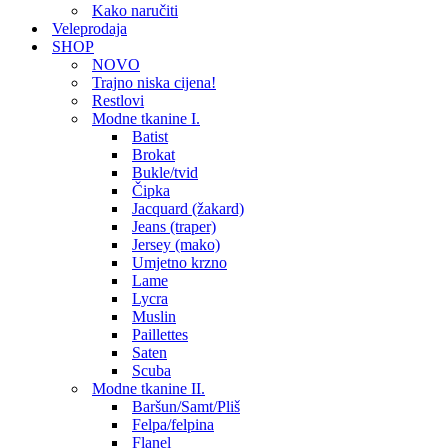
Kako naručiti
Veleprodaja
SHOP
NOVO
Trajno niska cijena!
Restlovi
Modne tkanine I.
Batist
Brokat
Bukle/tvid
Čipka
Jacquard (žakard)
Jeans (traper)
Jersey (mako)
Umjetno krzno
Lame
Lycra
Muslin
Paillettes
Saten
Scuba
Modne tkanine II.
Baršun/Samt/Pliš
Felpa/felpina
Flanel