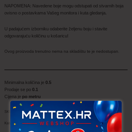
NAPOMENA: Navedene boje mogu odstupati od stvarnih boja
ovisno o postavkama Vašeg monitora i kuta gledanja.
U padajućem izborniku odaberite željenu boju i stavite
odgovarajuću količinu u košaricu!
Ovog proizvoda trenutno nema na skladištu te je nedostupan.
Minimalna količina je
0.5
Prodaje se po
0.1
Cijena je
po metru
SKU:
FLIS012 (314)
Kategorija:
Flis