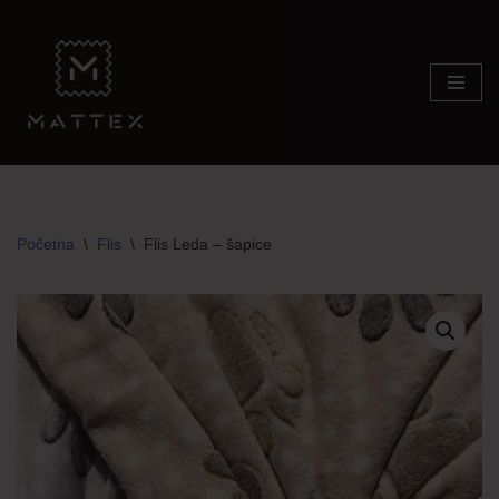
Skip
to
content
Početna
\
Flis
\
Flis Leda – šapice