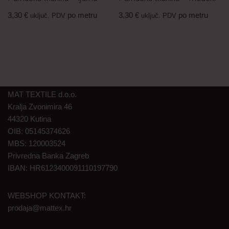
3,30
€
po metru
3,30
€
po metru
uključ. PDV
uključ. PDV
MAT TEXTILE d.o.o.
Kralja Zvonimira 46
44320 Kutina
OIB: 05145374626
MBS: 120003524
Privredna Banka Zagreb
IBAN: HR6123400091110197790
WEBSHOP KONTAKT:
prodaja@mattex.hr