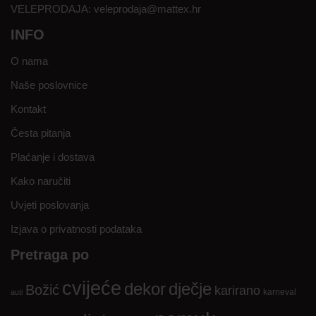
VELEPRODAJA:
veleprodaja@mattex.hr
INFO
O nama
Naše poslovnice
Kontakt
Česta pitanja
Plaćanje i dostava
Kako naručiti
Uvjeti poslovanja
Izjava o privatnosti podataka
Pretraga po
cvijeće
dekor
dječje
Božić
karirano
karneval
auti