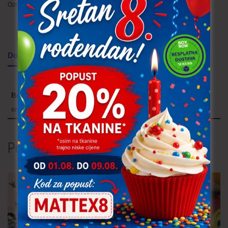
Oznake:
dječje
,
zima
Dodatne informacije
Boja
smeđa, siva
Povezani proizvodi