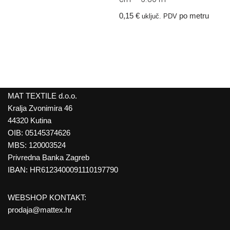
0,15
€
po metru
uključ. PDV
MAT TEXTILE d.o.o.
Kralja Zvonimira 46
44320 Kutina
OIB: 05145374626
MBS: 120003524
Privredna Banka Zagreb
IBAN: HR6123400091110197790
WEBSHOP KONTAKT:
prodaja@mattex.hr