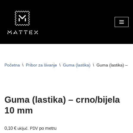
Skip
to
content
Početna
\
Pribor za šivanje
\
Guma (lastika)
\
Guma (lastika) – c
TRAJNO NISKA CIJENA!
Guma (lastika) – crno/bijela
10 mm
0,10
€
po metru
uključ. PDV