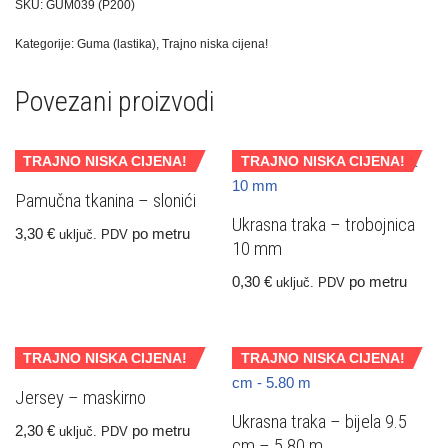
SKU:
GUM039 (P200)
Kategorije:
Guma (lastika)
,
Trajno niska cijena!
Povezani proizvodi
TRAJNO NISKA CIJENA!
TRAJNO NISKA CIJENA!
Pamučna tkanina – slonići
Ukrasna traka – trobojnica
3,30
€
po metru
uključ. PDV
10 mm
0,30
€
po metru
uključ. PDV
TRAJNO NISKA CIJENA!
TRAJNO NISKA CIJENA!
Jersey – maskirno
Ukrasna traka – bijela 9.5
2,30
€
po metru
uključ. PDV
cm – 5.80 m