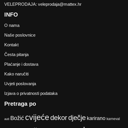
VELEPRODAJA:
veleprodaja@mattex.hr
INFO
O nama
Naše poslovnice
Kontakt
Česta pitanja
Plaćanje i dostava
Kako naručiti
Uvjeti poslovanja
Izjava o privatnosti podataka
Pretraga po
cvijeće
dekor
dječje
Božić
karirano
karneval
auti