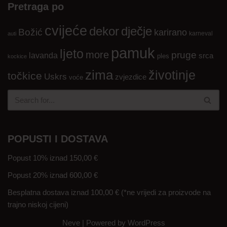
Pretraga po
cvijeće
dekor
dječje
Božić
karirano
karneval
auti
pamuk
ljeto
more
pruge
lavanda
srca
ples
kockice
zima
životinje
točkice
Uskrs
zvjezdice
voće
POPUSTI I DOSTAVA
Popust 10% iznad 150,00 €
Popust 20% iznad 600,00 €
Besplatna dostava iznad 100,00 € (*ne vrijedi za proizvode na
trajno niskoj cijeni)
Neve
| Powered by
WordPress