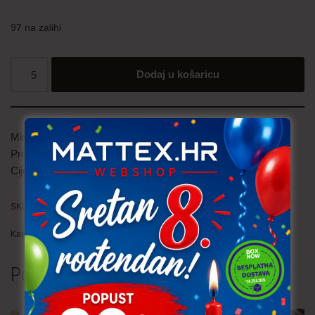
97 na zalihi
Dodaj u košaricu
Minimalna količina je
5
Prodaje se po
5
Cijena je
po komadu
SKU:
GUMB039 (P303)
Kategorija:
Gumbi
Povezani proizvodi