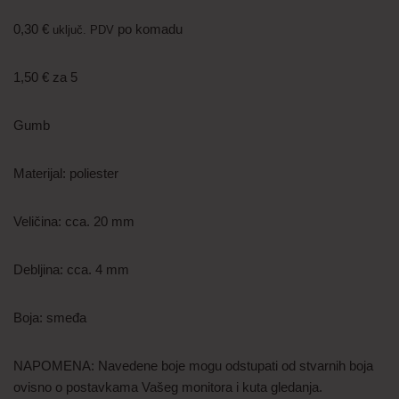
0,30
€
po komadu
uključ. PDV
1,50
€
za 5
Gumb
Materijal: poliester
Veličina: cca. 20 mm
Debljina: cca. 4 mm
Boja: smeđa
NAPOMENA: Navedene boje mogu odstupati od stvarnih boja
ovisno o postavkama Vašeg monitora i kuta gledanja.