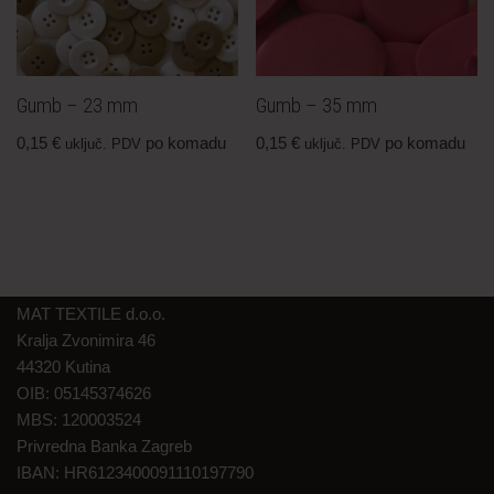
Gumb – 23 mm
Gumb – 35 mm
0,15
€
po komadu
0,15
€
po komadu
uključ. PDV
uključ. PDV
MAT TEXTILE d.o.o.
Kralja Zvonimira 46
44320 Kutina
OIB: 05145374626
MBS: 120003524
Privredna Banka Zagreb
IBAN: HR6123400091110197790