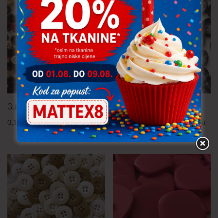
Gumb – 10 mm
Gumb – 15 mm
0,10
€
po komadu
0,15
€
po komadu
uključ. PDV
uključ. PDV