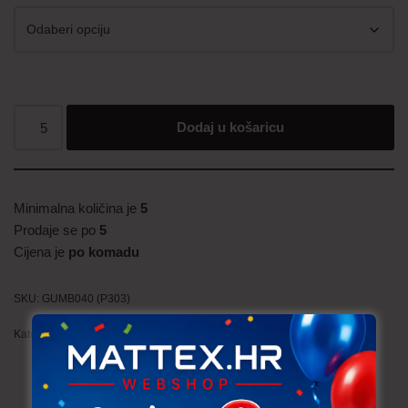
Dodaj u košaricu
Minimalna količina je
5
Prodaje se po
5
Cijena je
po komadu
SKU:
GUMB040 (P303)
Kategorija:
Gumbi