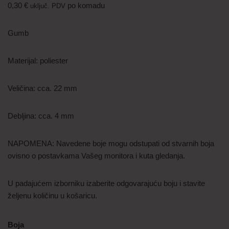
0,30
€
po komadu
uključ. PDV
Gumb
Materijal: poliester
Veličina: cca. 22 mm
Debljina: cca. 4 mm
NAPOMENA: Navedene boje mogu odstupati od stvarnih boja
ovisno o postavkama Vašeg monitora i kuta gledanja.
U padajućem izborniku izaberite odgovarajuću boju i stavite
željenu količinu u košaricu.
Boja