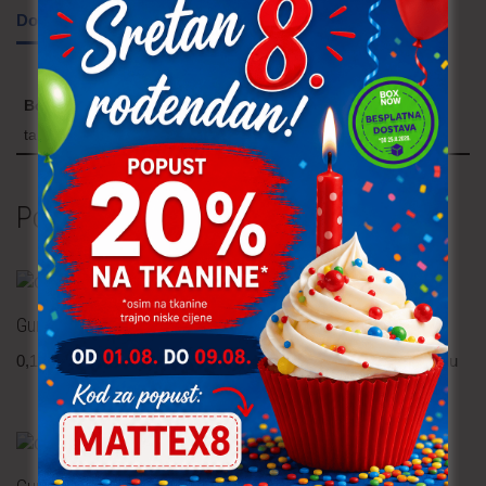
Dodatne informacije
Boja
tamno zelena, tamno smeđa
Povezani proizvodi
Gumb – 12 mm
Gumb – 35 mm
0,15
€
po komadu
0,15
€
po komadu
uključ. PDV
uključ. PDV