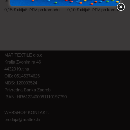
Gumb – 20 mm
Gumb – 10 mm
0,15
€
po komadu
0,10
€
po komadu
uključ. PDV
uključ. PDV
MAT TEXTILE d.o.o.
Kralja Zvonimira 46
44320 Kutina
OIB: 05145374626
MBS: 120003524
Privredna Banka Zagreb
IBAN: HR6123400091110197790
WEBSHOP KONTAKT:
prodaja@mattex.hr