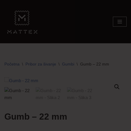
Skip
to
content
Početna
\
Pribor za šivanje
\
Gumbi
\
Gumb – 22 mm
Gumb – 22 mm