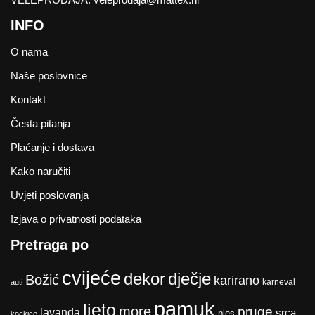
INFO
O nama
Naše poslovnice
Kontakt
Česta pitanja
Plaćanje i dostava
Kako naručiti
Uvjeti poslovanja
Izjava o privatnosti podataka
Pretraga po
cvijeće
dekor
dječje
Božić
karirano
karneval
auti
pamuk
ljeto
more
pruge
lavanda
srca
ples
kockice