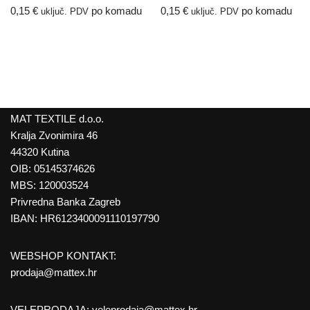
0,15
€
po komadu
0,15
€
po komadu
uključ. PDV
uključ. PDV
MAT TEXTILE d.o.o.
Kralja Zvonimira 46
44320 Kutina
OIB: 05145374626
MBS: 120003524
Privredna Banka Zagreb
IBAN: HR6123400091110197790
WEBSHOP KONTAKT:
prodaja@mattex.hr
VELEPRODAJA:
veleprodaja@mattex.hr