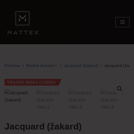
Skip
to
content
Početna
\
Modne tkanine I.
\
Jacquard (žakard)
\
Jacquard (žaka
TRAJNO NISKA CIJENA!
Jacquard (žakard)