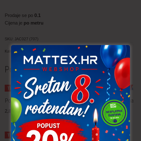
Prodaje se po
0.1
Cijena je
po metru
SKU:
JAC027 (707)
Kategorije:
Jacquard (žakard)
,
Trajno niska cijena!
Povezani proizvodi
TRAJNO NISKA CIJENA!
TRAJNO NISKA CIJENA!
Podstava
Čipka – svijetlo mint zelena
2,80
€
po metru
2,30
€
po metru
uključ. PDV
uključ. PDV
TRAJNO NISKA CIJENA!