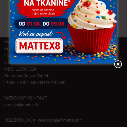
MAT TEXTILE d.o.o.
Kralja Zvonimira 46
44320 Kutina
OIB: 05145374626
MBS: 120003524
Privredna Banka Zagreb
IBAN: HR6123400091110197790
WEBSHOP KONTAKT:
prodaja@mattex.hr
VELEPRODAJA:
veleprodaja@mattex.hr