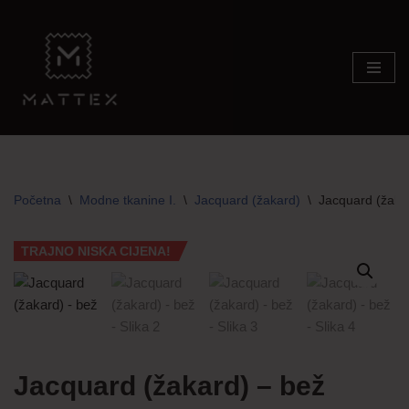
Skip
to
content
Početna
\
Modne tkanine I.
\
Jacquard (žakard)
\
Jacquard (žaka
TRAJNO NISKA CIJENA!
Jacquard (žakard) – bež