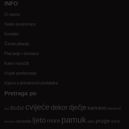
INFO
O nama
Naše poslovnice
Kontakt
Česta pitanja
Plaćanje i dostava
Kako naručiti
Uvjeti poslovanja
Izjava o privatnosti podataka
Pretraga po
cvijeće
dekor
dječje
Božić
karirano
karneval
auti
pamuk
ljeto
more
pruge
lavanda
srca
ples
kockice