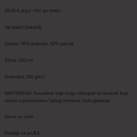
29,00
€
po metru
uključ. PDV
Jacquard (žakard)
Sastav: 50% poliester, 50% pamuk
Širina: 150 cm
Gramaža: 200 g/m2
NAPOMENA: Navedene boje mogu odstupati od stvarnih boja
ovisno o postavkama Vašeg monitora i kuta gledanja.
Nema na zalihi
Prodaje se po
0.1