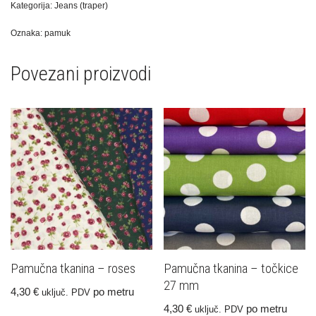
Kategorija:
Jeans (traper)
Oznaka:
pamuk
Povezani proizvodi
Pamučna tkanina – roses
Pamučna tkanina – točkice
27 mm
4,30
€
po metru
uključ. PDV
4,30
€
po metru
uključ. PDV