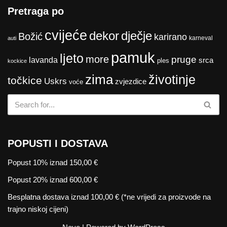
Pretraga po
cvijeće
dekor
dječje
Božić
karirano
karneval
auti
pamuk
ljeto
more
pruge
lavanda
srca
ples
kockice
zima
životinje
točkice
Uskrs
zvjezdice
voće
POPUSTI I DOSTAVA
Popust 10% iznad 150,00 €
Popust 20% iznad 600,00 €
Besplatna dostava iznad 100,00 € (*ne vrijedi za proizvode na
trajno niskoj cijeni)