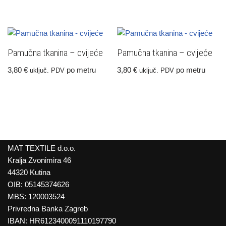
Pamučna tkanina – cvijeće
Pamučna tkanina – cvijeće
3,80
€
po metru
3,80
€
po metru
uključ. PDV
uključ. PDV
MAT TEXTILE d.o.o.
Kralja Zvonimira 46
44320 Kutina
OIB: 05145374626
MBS: 120003524
Privredna Banka Zagreb
IBAN: HR6123400091110197790