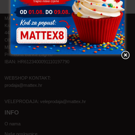
MAT TEXTILE d.o.o.
Kralja Zvonimira 46
44320 Kutina
OIB: 05145374626
MBS: 120003524
Privredna Banka Zagreb
IBAN: HR6123400091110197790
WEBSHOP KONTAKT:
prodaja@mattex.hr
VELEPRODAJA:
veleprodaja@mattex.hr
INFO
O nama
Naše poslovnice