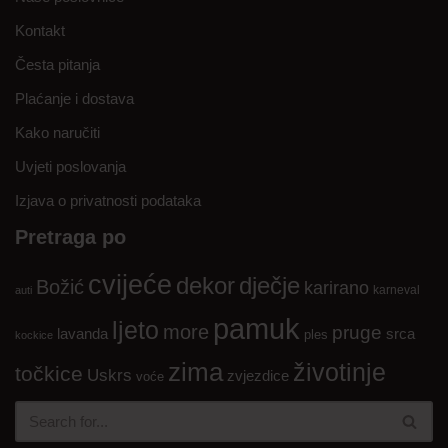
Kontakt
Česta pitanja
Plaćanje i dostava
Kako naručiti
Uvjeti poslovanja
Izjava o privatnosti podataka
Pretraga po
cvijeće
dekor
dječje
Božić
karirano
karneval
auti
pamuk
ljeto
more
pruge
lavanda
srca
ples
kockice
zima
životinje
točkice
Uskrs
zvjezdice
voće