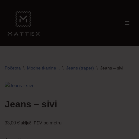
Skip
to
content
Početna
\
Modne tkanine I.
\
Jeans (traper)
\
Jeans – sivi
Jeans – sivi
33,00
€
po metru
uključ. PDV