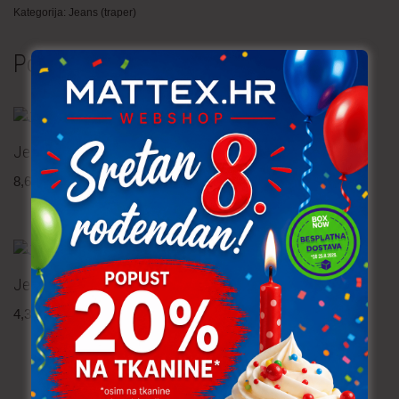
Kategorija:
Jeans (traper)
Povezani proizvodi
Jeans
Jeans – denim
8,60
€
po metru
6,20
€
po metru
uključ. PDV
uključ. PDV
Jeans – jacquard
Jeans – denim
4,30
€
po metru
9,90
€
po metru
uključ. PDV
uključ. PDV