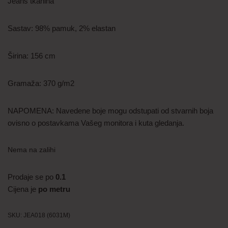
Jeans tkanina
Sastav: 98% pamuk, 2% elastan
Širina: 156 cm
Gramaža: 370 g/m2
NAPOMENA: Navedene boje mogu odstupati od stvarnih boja
ovisno o postavkama Vašeg monitora i kuta gledanja.
Nema na zalihi
Prodaje se po
0.1
Cijena je
po metru
SKU:
JEA018 (6031M)