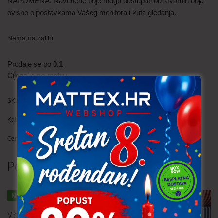
NAPOMENA: Navedene boje mogu odstupati od stvarnih boja
ovisno o postavkama Vašeg monitora i kuta gledanja.
Nema na zalihi
Prodaje se po
0.1
Cijena je
po metru
SKU:
JER004 (86M)
Kategorija:
Jersey (mako)
Oznaka:
pruge
Povezani proizvodi
NOVO!
Viskozna tkanina