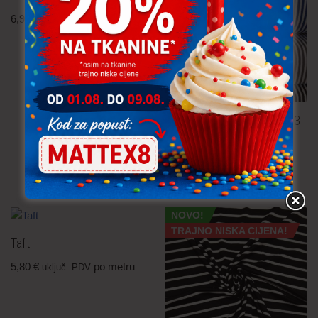
6,90
€
po metru
uključ. PDV
Pamučna tkanina – pruge 3
mm
4,30
€
po metru
uključ. PDV
NOVO!
TRAJNO NISKA CIJENA!
Taft
5,80
€
po metru
uključ. PDV