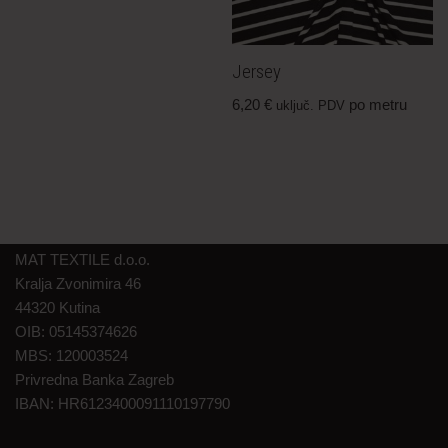
Jersey
6,20
€
po metru
uključ. PDV
MAT TEXTILE d.o.o.
Kralja Zvonimira 46
44320 Kutina
OIB: 05145374626
MBS: 120003524
Privredna Banka Zagreb
IBAN: HR6123400091110197790