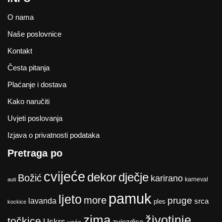
O nama
Naše poslovnice
Kontakt
Česta pitanja
Plaćanje i dostava
Kako naručiti
Uvjeti poslovanja
Izjava o privatnosti podataka
Pretraga po
cvijeće
dekor
dječje
Božić
karirano
karneval
auti
pamuk
ljeto
more
pruge
lavanda
srca
ples
kockice
zima
životinje
točkice
Uskrs
zvjezdice