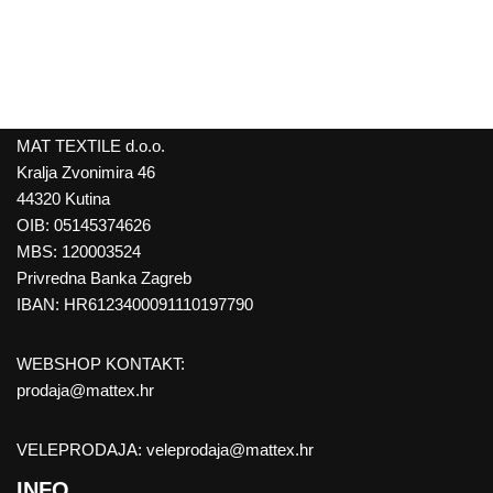
MAT TEXTILE d.o.o.
Kralja Zvonimira 46
44320 Kutina
OIB: 05145374626
MBS: 120003524
Privredna Banka Zagreb
IBAN: HR6123400091110197790
WEBSHOP KONTAKT:
prodaja@mattex.hr
VELEPRODAJA:
veleprodaja@mattex.hr
INFO