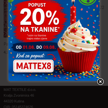
Pamučna tkanina – pruge 22
mm
4,30
€
po metru
uključ. PDV
Pamučna tkanina
4,30
€
po metru
uključ. PDV
MAT TEXTILE d.o.o.
Kralja Zvonimira 46
44320 Kutina
OIB: 05145374626