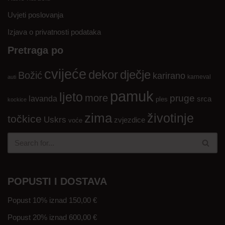
Uvjeti poslovanja
Izjava o privatnosti podataka
Pretraga po
cvijeće
dekor
dječje
Božić
karirano
karneval
auti
pamuk
ljeto
more
pruge
lavanda
srca
ples
kockice
zima
životinje
točkice
Uskrs
zvjezdice
voće
POPUSTI I DOSTAVA
Popust 10% iznad 150,00 €
Popust 20% iznad 600,00 €