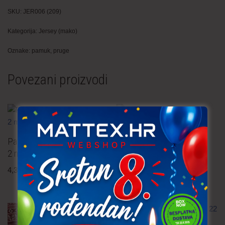
SKU:
JER006 (209)
Kategorija:
Jersey (mako)
Oznake:
pamuk
,
pruge
Povezani proizvodi
Pamučna tkanina – ginko
Pamučna tkanina – točkice
4,30
€
po metru
uključ. PDV
2 mm
4,30
€
po metru
uključ. PDV