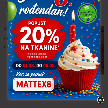
Pamučna tkanina – roses
Pamučna tkanina – cvijeće
4,30
€
po metru
4,30
€
po metru
uključ. PDV
uključ. PDV
NOVO!
Pamučna tkanina – cvijeće
3,80
€
po metru
uključ. PDV
Batist – madeira
14,90
€
po metru
uključ. PDV