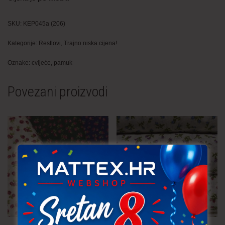
SKU:
KEP045a (206)
Kategorije:
Restlovi
,
Trajno niska cijena!
Oznake:
cvijeće
,
pamuk
Povezani proizvodi