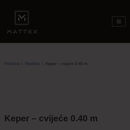
Skip
to
content
Početna
\
Restlovi
\
Keper – cvijeće 0.40 m
TRAJNO NISKA CIJENA!
Keper – cvijeće 0.40 m