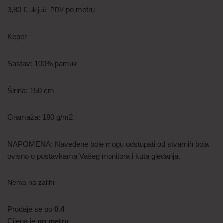
3,80
€
po metru
uključ. PDV
Keper
Sastav: 100% pamuk
Širina: 150 cm
Gramaža: 180 g/m2
NAPOMENA: Navedene boje mogu odstupati od stvarnih boja
ovisno o postavkama Vašeg monitora i kuta gledanja.
Nema na zalihi
Prodaje se po
0.4
Cijena je
po metru