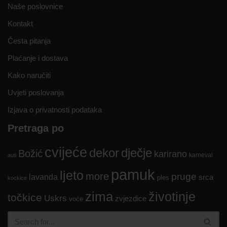
Naše poslovnice
Kontakt
Česta pitanja
Plaćanje i dostava
Kako naručiti
Uvjeti poslovanja
Izjava o privatnosti podataka
Pretraga po
cvijeće
dekor
dječje
Božić
karirano
karneval
auti
pamuk
ljeto
more
pruge
lavanda
srca
ples
kockice
zima
životinje
točkice
Uskrs
zvjezdice
voće