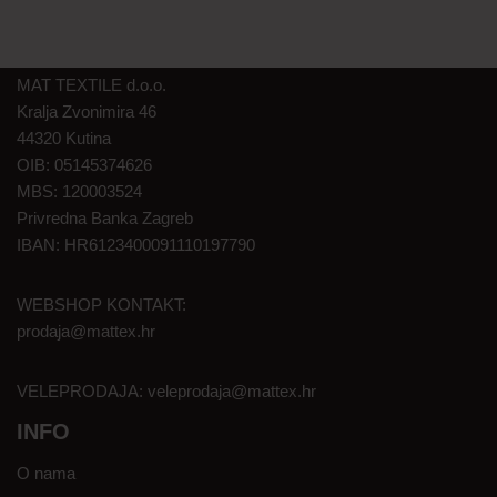
MAT TEXTILE d.o.o.
Kralja Zvonimira 46
44320 Kutina
OIB: 05145374626
MBS: 120003524
Privredna Banka Zagreb
IBAN: HR6123400091110197790
WEBSHOP KONTAKT:
prodaja@mattex.hr
VELEPRODAJA:
veleprodaja@mattex.hr
INFO
O nama