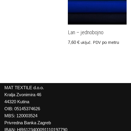
Lan – jednobojno
7,60
€
po metru
uključ. PDV
MAT TEXTILE d.o.o.
Kralja Zvonimira 46
44320 Kutina
OIB: 05145374626
MBS: 120003524
Privredna Banka Zagreb
IBAN: HR6123400091110197790