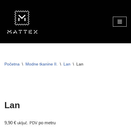
Skip
to
content
Početna
\
Modne tkanine II.
\
Lan
\
Lan
NOVO!
TRAJNO NISKA CIJENA!
Lan
9,90
€
po metru
uključ. PDV