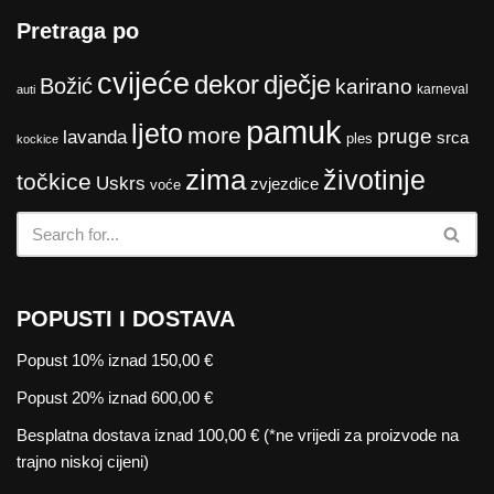
Pretraga po
cvijeće
dekor
dječje
Božić
karirano
karneval
auti
pamuk
ljeto
more
pruge
lavanda
srca
ples
kockice
zima
životinje
točkice
Uskrs
zvjezdice
voće
POPUSTI I DOSTAVA
Popust 10% iznad 150,00 €
Popust 20% iznad 600,00 €
Besplatna dostava iznad 100,00 € (*ne vrijedi za proizvode na
trajno niskoj cijeni)