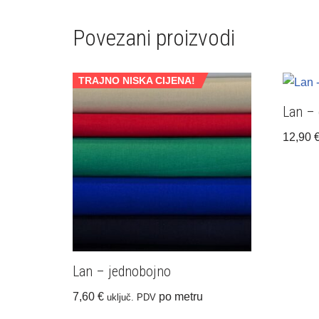
Povezani proizvodi
TRAJNO NISKA CIJENA!
Lan – 
12,90
Lan – jednobojno
7,60
€
po metru
uključ. PDV