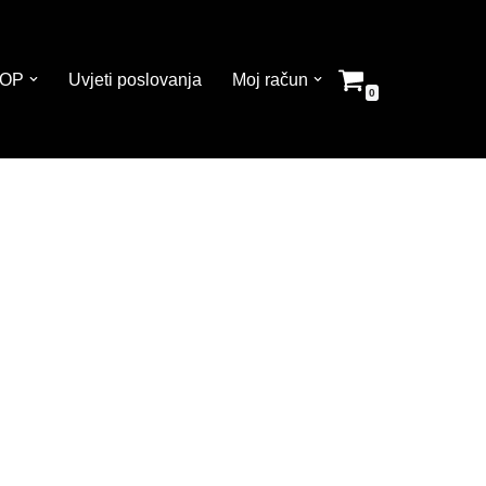
OP
Uvjeti poslovanja
Moj račun
0