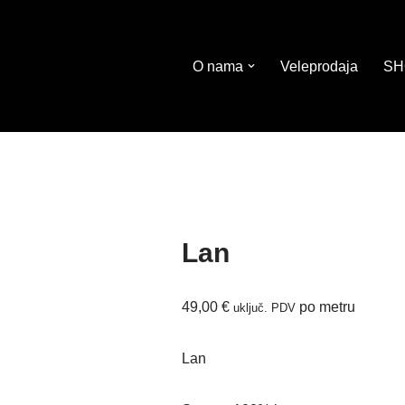
O nama
Veleprodaja
SH
Lan
49,00
€
po metru
uključ. PDV
Lan