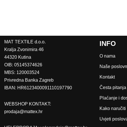
MAT TEXTILE d.o.o.
INFO
Kralja Zvonimira 46
O nama
44320 Kutina
OIB: 05145374626
Naše poslovn
MBS: 120003524
Kontakt
Privredna Banka Zagreb
Česta pitanja
IBAN: HR6123400091110197790
Plaćanje i do
WEBSHOP KONTAKT:
Kako naručiti
prodaja@mattex.hr
Uvjeti poslov