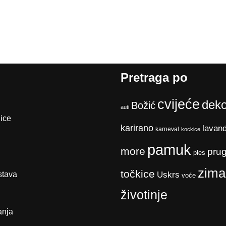
Pretraga po
cvijeće
deko
Božić
auti
ice
karirano
lavan
karneval
kockice
pamuk
more
pru
ples
zima
točkice
stava
Uskrs
voće
životinje
anja