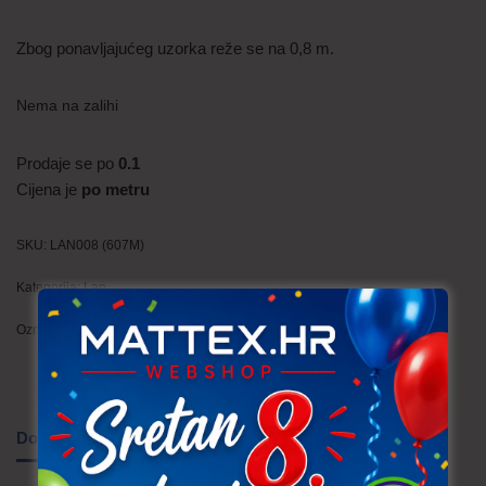
Zbog ponavljajućeg uzorka reže se na 0,8 m.
Nema na zalihi
Prodaje se po
0.1
Cijena je
po metru
SKU:
LAN008 (607M)
Kategorija:
Lan
Oznaka:
ljeto
Dodatne informacije