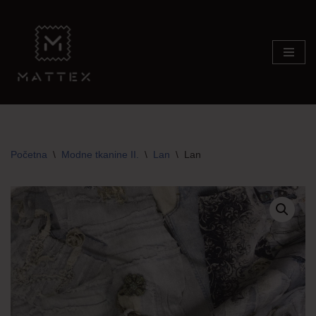
Skip
to
content
Početna
\
Modne tkanine II.
\
Lan
\
Lan