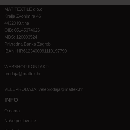
MAT TEXTILE d.o.o.
Kralja Zvonimira 46
44320 Kutina
OIB: 05145374626
MBS: 120003524
Privredna Banka Zagreb
IBAN: HR6123400091110197790
WEBSHOP KONTAKT:
prodaja@mattex.hr
VELEPRODAJA:
veleprodaja@mattex.hr
INFO
O nama
Naše poslovnice