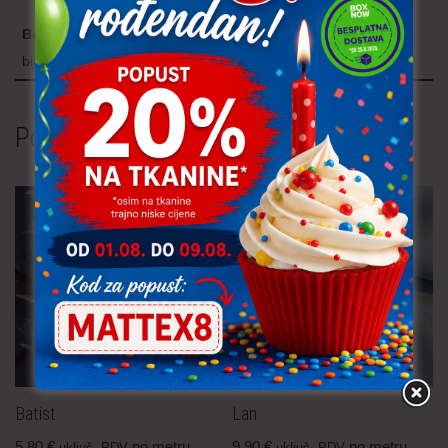
Boja
bijela (off white), žuta, roza, plava, smeđa
Povezani proizvodi
Batist
Lan
5,80
€
po metru
9,90
€
po metru