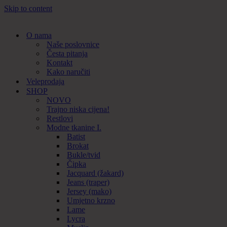
Skip to content
O nama
Naše poslovnice
Česta pitanja
Kontakt
Kako naručiti
Veleprodaja
SHOP
NOVO
Trajno niska cijena!
Restlovi
Modne tkanine I.
Batist
Brokat
Bukle/tvid
Čipka
Jacquard (žakard)
Jeans (traper)
Jersey (mako)
Umjetno krzno
Lame
Lycra