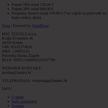
Popust 10% iznad 150,00 €
Popust 20% iznad 600,00 €
Besplatna dostava iznad 100,00 € (*ne vrijedi za proizvode na
trajno niskoj cijeni)
Neve
| Powered by
WordPress
MAT TEXTILE d.o.o.
Kralja Zvonimira 46
44320 Kutina
OIB: 05145374626
MBS: 120003524
Privredna Banka Zagreb
IBAN: HR6123400091110197790
WEBSHOP KONTAKT:
prodaja@mattex.hr
VELEPRODAJA:
veleprodaja@mattex.hr
INFO
O nama
Naše poslovnice
Kontakt