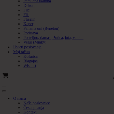
Pamučna tkanina
Dekori
Filc
Flis
Flizelin
Keper
Panama uni (Beneton)
Podstava
Posteljno, damast, žutica, juta, vatelin
Velur (Minky)
Uvjeti poslovanja
Moj račun
Košarica
Blagajna
Wishlist
Cart
Navigation
Menu
Navigation
Menu
O nama
Naše poslovnice
Česta pitanja
Kontakt