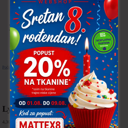
Podstava
Posteljno, damast, žutica,
juta, vatelin
Velur (Minky)
Uvjeti poslovanja
Moj račun
Košarica
Blagajna
Wishlist
Početna
\
Modne tkanine I.
\
Lycra
\
Lycra
TRAJNO NISKA CIJENA!
Lycra
4,30
€
po metru
uključ. PDV