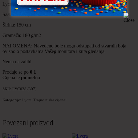
Lycra
Sastav: 80% poliamid, 20% elastan
Širina: 150 cm
Gramaža: 180 g/m2
NAPOMENA: Navedene boje mogu odstupati od stvarnih boja
ovisno o postavkama Vašeg monitora i kuta gledanja.
Nema na zalihi
Prodaje se po
0.1
Cijena je
po metru
SKU:
LYC028 (307)
Kategorije:
Lycra
,
Trajno niska cijena!
Povezani proizvodi