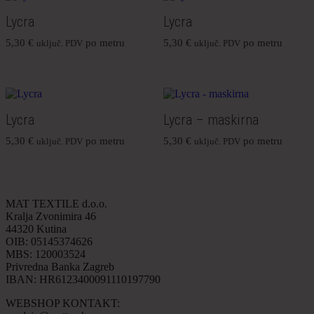
Lycra
Lycra
5,30
€
po metru
5,30
€
po metru
uključ. PDV
uključ. PDV
Lycra
Lycra – maskirna
5,30
€
po metru
5,30
€
po metru
uključ. PDV
uključ. PDV
MAT TEXTILE d.o.o.
Kralja Zvonimira 46
44320 Kutina
OIB: 05145374626
MBS: 120003524
Privredna Banka Zagreb
IBAN: HR6123400091110197790
WEBSHOP KONTAKT: