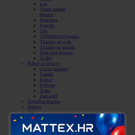
Lan
Ostale modne
tkanine
Pletenina
Popelin
Taft
Til/Mrežica/Organza
Tkanine od svile
Tkanine za kapute
Viskozna tkanina
Žoržet
Pribor za šivanje
Guma (lastika)
Gumbi
Konac
Prišivke
Traka
Zatvarači
Pamučna tkanina
Dekori
Filc
Flis
Flizelin
Keper
Panama uni (Beneton)