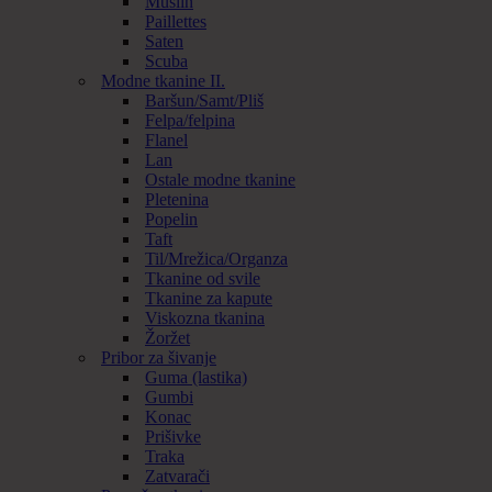
Muslin
Paillettes
Saten
Scuba
Modne tkanine II.
Baršun/Samt/Pliš
Felpa/felpina
Flanel
Lan
Ostale modne tkanine
Pletenina
Popelin
Taft
Til/Mrežica/Organza
Tkanine od svile
Tkanine za kapute
Viskozna tkanina
Žoržet
Pribor za šivanje
Guma (lastika)
Gumbi
Konac
Prišivke
Traka
Zatvarači