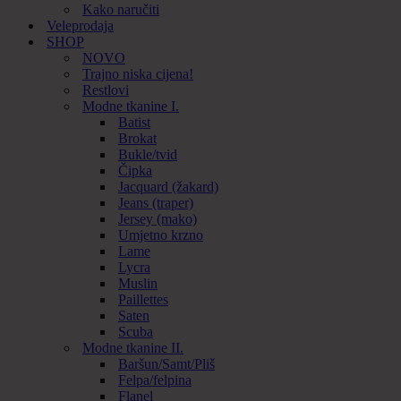
Kako naručiti
Veleprodaja
SHOP
NOVO
Trajno niska cijena!
Restlovi
Modne tkanine I.
Batist
Brokat
Bukle/tvid
Čipka
Jacquard (žakard)
Jeans (traper)
Jersey (mako)
Umjetno krzno
Lame
Lycra
Muslin
Paillettes
Saten
Scuba
Modne tkanine II.
Baršun/Samt/Pliš
Felpa/felpina
Flanel