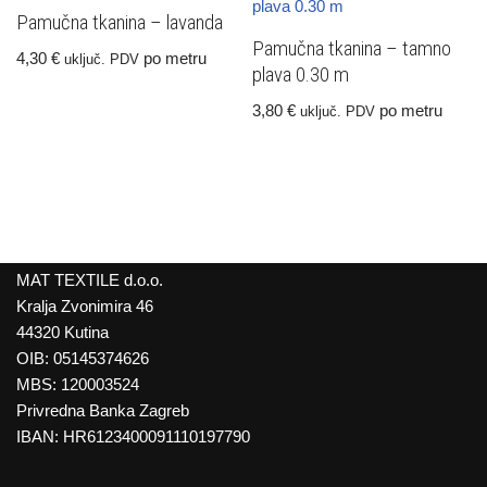
Pamučna tkanina – lavanda
Pamučna tkanina – tamno
4,30
€
po metru
uključ. PDV
plava 0.30 m
3,80
€
po metru
uključ. PDV
MAT TEXTILE d.o.o.
Kralja Zvonimira 46
44320 Kutina
OIB: 05145374626
MBS: 120003524
Privredna Banka Zagreb
IBAN: HR6123400091110197790