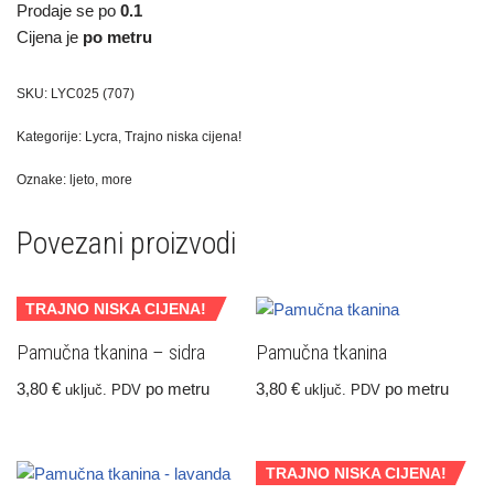
Prodaje se po
0.1
Cijena je
po metru
SKU:
LYC025 (707)
Kategorije:
Lycra
,
Trajno niska cijena!
Oznake:
ljeto
,
more
Povezani proizvodi
TRAJNO NISKA CIJENA!
Pamučna tkanina – sidra
Pamučna tkanina
3,80
€
po metru
3,80
€
po metru
uključ. PDV
uključ. PDV
TRAJNO NISKA CIJENA!