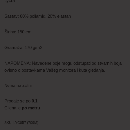
Lycra
Sastav: 80% poliamid, 20% elastan
Širina: 150 cm
Gramaža: 170 g/m2
NAPOMENA: Navedene boje mogu odstupati od stvarnih boja
ovisno o postavkama Vašeg monitora i kuta gledanja.
Nema na zalihi
Prodaje se po
0.1
Cijena je
po metru
SKU:
LYC057 (709M)