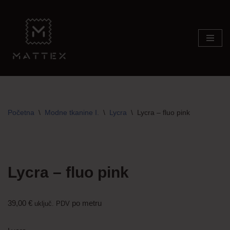
Skip
to
content
Početna
\
Modne tkanine I.
\
Lycra
\
Lycra – fluo pink
Lycra – fluo pink
39,00
€
po metru
uključ. PDV