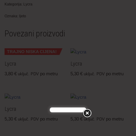
Kategorija:
Lycra
Oznaka:
ljeto
Povezani proizvodi
TRAJNO NISKA CIJENA!
Lycra
Lycra
3,80
€
po metru
5,30
€
po metru
uključ. PDV
uključ. PDV
Lycra
Lycra
5,30
€
po metru
5,30
€
po metru
uključ. PDV
uključ. PDV