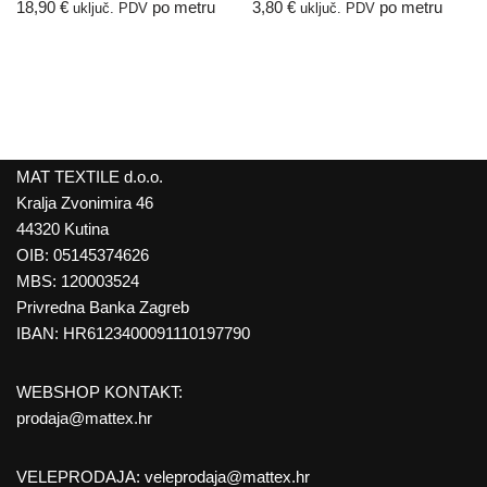
18,90
€
po metru
3,80
€
po metru
uključ. PDV
uključ. PDV
MAT TEXTILE d.o.o.
Kralja Zvonimira 46
44320 Kutina
OIB: 05145374626
MBS: 120003524
Privredna Banka Zagreb
IBAN: HR6123400091110197790
WEBSHOP KONTAKT:
prodaja@mattex.hr
VELEPRODAJA:
veleprodaja@mattex.hr