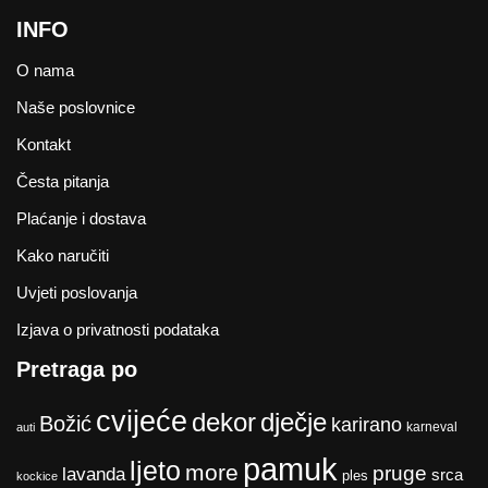
INFO
O nama
Naše poslovnice
Kontakt
Česta pitanja
Plaćanje i dostava
Kako naručiti
Uvjeti poslovanja
Izjava o privatnosti podataka
Pretraga po
cvijeće
dekor
dječje
Božić
karirano
karneval
auti
pamuk
ljeto
more
pruge
lavanda
srca
ples
kockice