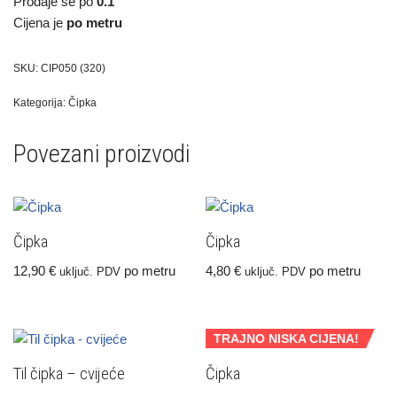
Prodaje se po
0.1
Cijena je
po metru
SKU:
CIP050 (320)
Kategorija:
Čipka
Povezani proizvodi
Čipka
Čipka
12,90
€
po metru
4,80
€
po metru
uključ. PDV
uključ. PDV
TRAJNO NISKA CIJENA!
Til čipka – cvijeće
Čipka