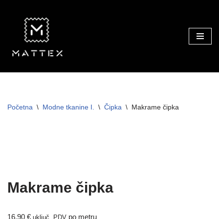
Skip
to
content
Početna
\
Modne tkanine I.
\
Čipka
\
Makrame čipka
Makrame čipka
16,90
€
po metru
uključ. PDV