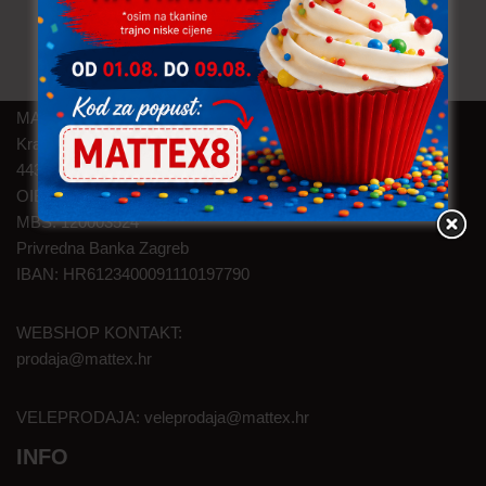
MAT TEXTILE d.o.o.
Kralja Zvonimira 46
44320 Kutina
OIB: 05145374626
MBS: 120003524
Privredna Banka Zagreb
IBAN: HR6123400091110197790
WEBSHOP KONTAKT:
prodaja@mattex.hr
VELEPRODAJA:
veleprodaja@mattex.hr
INFO