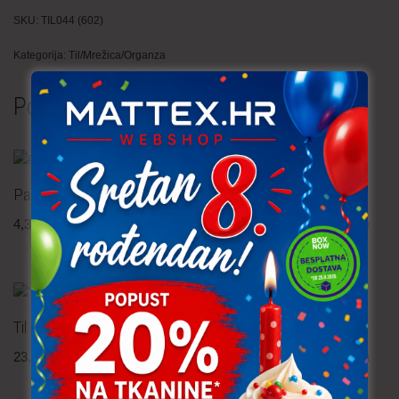
SKU:
TIL044 (602)
Kategorija:
Til/Mrežica/Organza
Povezani proizvodi
Paillettes
Til sa biserima – off white
4,30
€
po metru
16,90
€
po metru
uključ. PDV
uključ. PDV
Til čipka – cvijeće
Til čipka 3D
23,90
€
po metru
16,90
€
po metru
uključ. PDV
uključ. PDV