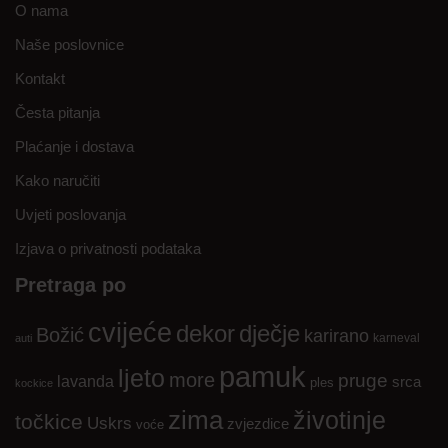
O nama
Naše poslovnice
Kontakt
Česta pitanja
Plaćanje i dostava
Kako naručiti
Uvjeti poslovanja
Izjava o privatnosti podataka
Pretraga po
cvijeće
dekor
dječje
Božić
karirano
karneval
auti
pamuk
ljeto
more
pruge
lavanda
srca
ples
kockice
zima
životinje
točkice
Uskrs
zvjezdice
voće