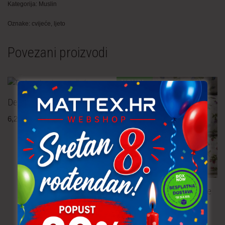
Kategorija:
Muslin
Oznake:
cvijeće
,
ljeto
Povezani proizvodi
NOVO!
Dekor tkanina – cvijeće
6,20
€
po metru
uključ. PDV
Pamučna tkanina – cvijeće
4,30
€
po metru
uključ. PDV