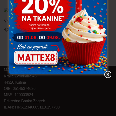
Viskozna tkanina – cvijeće
Popelin – cvijeće
4,30
€
po metru
6,90
€
po metru
uključ. PDV
uključ. PDV
MAT TEXTILE d.o.o.
Kralja Zvonimira 46
44320 Kutina
OIB: 05145374626
MBS: 120003524
Privredna Banka Zagreb
IBAN: HR6123400091110197790