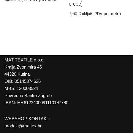
crepe)
7,60
€
po metru
uključ. PDV
MAT TEXTILE d.o.o.
Kralja Zvonimira 46
44320 Kutina
OIB: 05145374626
MBS: 120003524
Privredna Banka Zagreb
IBAN: HR6123400091110197790
WEBSHOP KONTAKT:
prodaja@mattex.hr