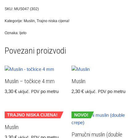
SKU:
MUS047 (302)
Kategorije:
Muslin
,
Trajno niska cijena!
Oznaka:
ljeto
Povezani proizvodi
Muslin – točkice 4 mm
Muslin
3,30
€
po metru
2,30
€
po metru
uključ. PDV
uključ. PDV
TRAJNO NISKA CIJENA!
NOVO!
Muslin
Pamučni muslin (double
3,30
€
po metru
uključ. PDV