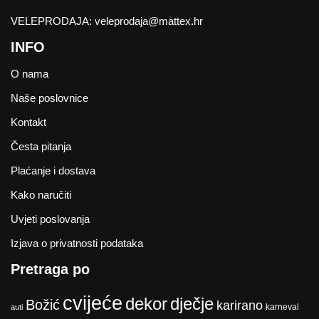
VELEPRODAJA:
veleprodaja@mattex.hr
INFO
O nama
Naše poslovnice
Kontakt
Česta pitanja
Plaćanje i dostava
Kako naručiti
Uvjeti poslovanja
Izjava o privatnosti podataka
Pretraga po
cvijeće
dekor
dječje
Božić
karirano
karneval
auti