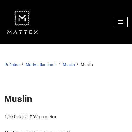
Skip
to
content
Početna
\
Modne tkanine I.
\
Muslin
\
Muslin
TRAJNO NISKA CIJENA!
Muslin
1,70
€
po metru
uključ. PDV