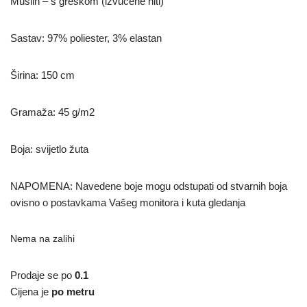
Muslin – s greškom (izvučene niti)
Sastav: 97% poliester, 3% elastan
Širina: 150 cm
Gramaža: 45 g/m2
Boja: svijetlo žuta
NAPOMENA: Navedene boje mogu odstupati od stvarnih boja
ovisno o postavkama Vašeg monitora i kuta gledanja
Nema na zalihi
Prodaje se po
0.1
Cijena je
po metru