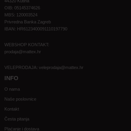
44320 Kutina
OIB: 05145374626
MBS: 120003524
Privredna Banka Zagreb
IBAN: HR6123400091110197790
WEBSHOP KONTAKT:
prodaja@mattex.hr
VELEPRODAJA:
veleprodaja@mattex.hr
INFO
O nama
Naše poslovnice
Kontakt
Česta pitanja
Plaćanje i dostava