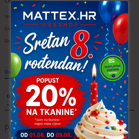
Cijena je
po metru
SKU:
MUS001 (305)
Kategorije:
Muslin
,
Trajno niska cijena!
Oznake:
pruge
,
točkice
Dodatne informacije
Boja
roza, krem, siva, plava, crna
Povezani proizvodi