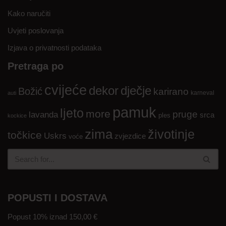
Kako naručiti
Uvjeti poslovanja
Izjava o privatnosti podataka
Pretraga po
cvijeće
dekor
dječje
Božić
karirano
karneval
auti
pamuk
ljeto
more
pruge
lavanda
srca
ples
kockice
zima
životinje
točkice
Uskrs
zvjezdice
voće
POPUSTI I DOSTAVA
Popust 10% iznad 150,00 €