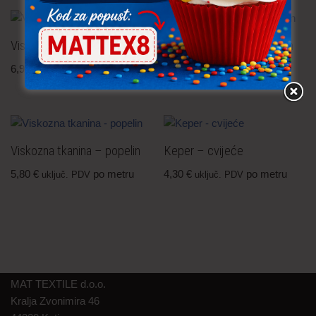
Viskozna tkanina – popelin
Viskozna tkanina – popelin
6,90
€
po metru
6,90
€
po metru
uključ. PDV
uključ. PDV
Viskozna tkanina – popelin
Keper – cvijeće
5,80
€
po metru
4,30
€
po metru
uključ. PDV
uključ. PDV
MAT TEXTILE d.o.o.
Kralja Zvonimira 46