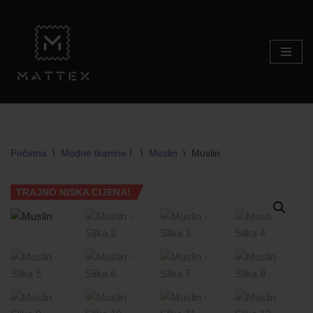
Skip
to
content
Početna
\
Modne tkanine I.
\
Muslin
\
Muslin
TRAJNO NISKA CIJENA!