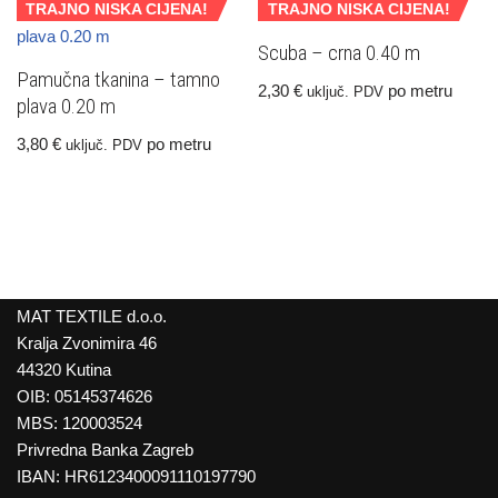
TRAJNO NISKA CIJENA!
TRAJNO NISKA CIJENA!
Scuba – crna 0.40 m
Pamučna tkanina – tamno
2,30
€
po metru
uključ. PDV
plava 0.20 m
3,80
€
po metru
uključ. PDV
MAT TEXTILE d.o.o.
Kralja Zvonimira 46
44320 Kutina
OIB: 05145374626
MBS: 120003524
Privredna Banka Zagreb
IBAN: HR6123400091110197790