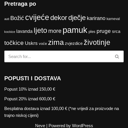
Pretraga po
cvijeće
dekor
dječje
Božić
karirano
karneval
auti
pamuk
ljeto
more
pruge
lavanda
srca
ples
kockice
zima
životinje
točkice
Uskrs
zvjezdice
voće
POPUSTI I DOSTAVA
Popust 10% iznad 150,00 €
Popust 20% iznad 600,00 €
Besplatna dostava iznad 100,00 € (*ne vrijedi za proizvode na
trajno niskoj cijeni)
Neve
| Powered by
WordPress