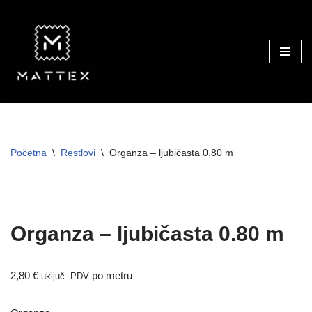
Skip
to
content
Početna
\
Restlovi
\
Organza – ljubičasta 0.80 m
Organza – ljubičasta 0.80 m
2,80
€
po metru
uključ. PDV