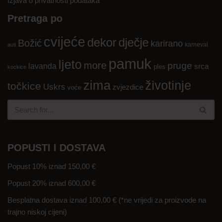
Izjava o privatnosti podataka
Pretraga po
cvijeće
dekor
dječje
Božić
karirano
karneval
auti
pamuk
ljeto
more
pruge
lavanda
srca
ples
kockice
zima
životinje
točkice
Uskrs
zvjezdice
voće
POPUSTI I DOSTAVA
Popust 10% iznad 150,00 €
Popust 20% iznad 600,00 €
Besplatna dostava iznad 100,00 € (*ne vrijedi za proizvode na
trajno niskoj cijeni)