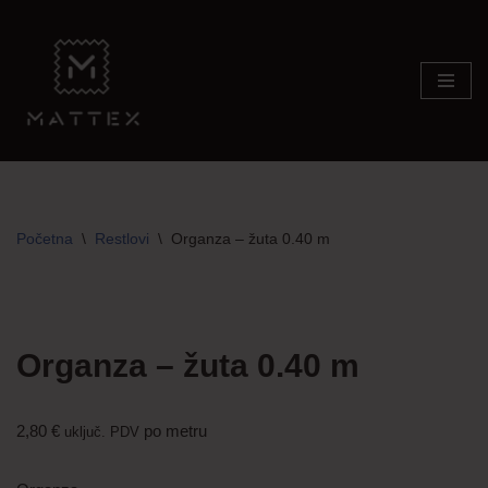
Skip
to
content
Početna
\
Restlovi
\
Organza – žuta 0.40 m
Organza – žuta 0.40 m
2,80
€
po metru
uključ. PDV