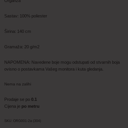
Organza
Sastav: 100% poliester
Širina: 140 cm
Gramaža: 20 g/m2
NAPOMENA: Navedene boje mogu odstupati od stvarnih boja
ovisno o postavkama Vašeg monitora i kuta gledanja.
Nema na zalihi
Prodaje se po
0.1
Cijena je
po metru
SKU:
ORG001-2a (304)