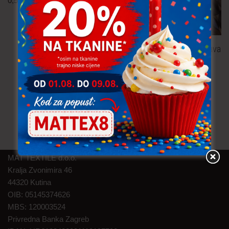
0,50
€
po metru
uključ. PDV
Batist – tamno smeđa/plava
0.60 m
3,30
€
po metru
uključ. PDV
MAT TEXTILE d.o.o.
Kralja Zvonimira 46
44320 Kutina
OIB: 05145374626
MBS: 120003524
Privredna Banka Zagreb