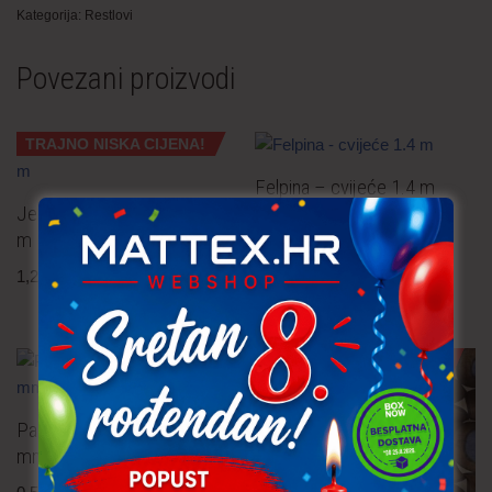
Kategorija:
Restlovi
Povezani proizvodi
TRAJNO NISKA CIJENA!
Felpina – cvijeće 1.4 m
Jersey – srca crvena 4.80
4,80
€
po metru
uključ. PDV
m
1,20
€
po metru
uključ. PDV
TRAJNO NISKA CIJENA!
Pamučna traka – čipka 18
mm off white 0.50 m