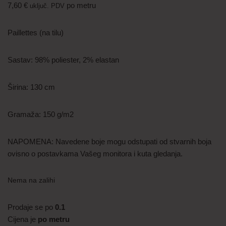
7,60
€
po metru
uključ. PDV
Paillettes (na tilu)
Sastav: 98% poliester, 2% elastan
Širina: 130 cm
Gramaža: 150 g/m2
NAPOMENA: Navedene boje mogu odstupati od stvarnih boja
ovisno o postavkama Vašeg monitora i kuta gledanja.
Nema na zalihi
Prodaje se po
0.1
Cijena je
po metru