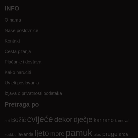
INFO
O nama
Naše poslovnice
Kontakt
Česta pitanja
Plaćanje i dostava
Kako naručiti
Uvjeti poslovanja
Izjava o privatnosti podataka
Pretraga po
cvijeće
dekor
dječje
Božić
karirano
karneval
auti
pamuk
ljeto
more
pruge
lavanda
srca
ples
kockice