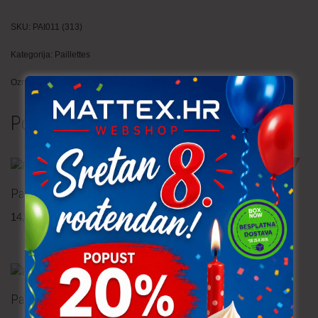
SKU:
PAI011 (313)
Kategorija:
Paillettes
Oznaka:
ples
Povezani proizvodi
TRAJNO NISKA CIJENA!
Paillettes
Paillettes
14,90
€
po metru
3,80
€
po metru
uključ. PDV
uključ. PDV
Paillettes
Paillettes