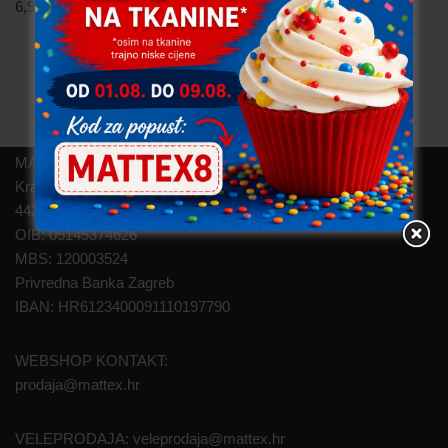
6,90
€
po metru
6,90
€
po metru
uključ. PDV
uključ. PDV
MAT TEXTILE d.o.o.
Kralja Zvonimira 46
44320 Kutina
OIB: 05145374626
MBS: 120003524
Privredna Banka Zagreb
IBAN: HR6123400091110197790
WEBSHOP KONTAKT:
prodaja@mattex.hr
VELEPRODAJA:
veleprodaja@mattex.hr