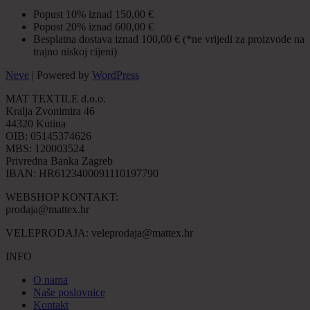
Popust 10% iznad 150,00 €
Popust 20% iznad 600,00 €
Besplatna dostava iznad 100,00 € (*ne vrijedi za proizvode na
trajno niskoj cijeni)
Neve
| Powered by
WordPress
MAT TEXTILE d.o.o.
Kralja Zvonimira 46
44320 Kutina
OIB: 05145374626
MBS: 120003524
Privredna Banka Zagreb
IBAN: HR6123400091110197790
WEBSHOP KONTAKT:
prodaja@mattex.hr
VELEPRODAJA:
veleprodaja@mattex.hr
INFO
O nama
Naše poslovnice
Kontakt