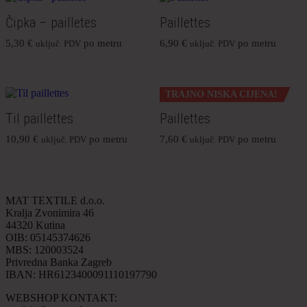
Čipka – pailletes
Paillettes
5,30
€
po metru
6,90
€
po metru
uključ. PDV
uključ. PDV
TRAJNO NISKA CIJENA!
Til paillettes
Paillettes
10,90
€
po metru
7,60
€
po metru
uključ. PDV
uključ. PDV
MAT TEXTILE d.o.o.
Kralja Zvonimira 46
44320 Kutina
OIB: 05145374626
MBS: 120003524
Privredna Banka Zagreb
IBAN: HR6123400091110197790
WEBSHOP KONTAKT: