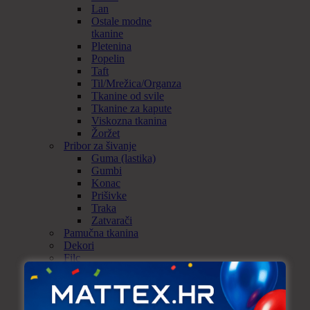
Lan
Ostale modne
tkanine
Pletenina
Popelin
Taft
Til/Mrežica/Organza
Tkanine od svile
Tkanine za kapute
Viskozna tkanina
Žoržet
Pribor za šivanje
Guma (lastika)
Gumbi
Konac
Prišivke
Traka
Zatvarači
Pamučna tkanina
Dekori
Filc
Flis
Flizelin
Keper
Panama uni (Beneton)