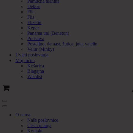
Pamučna tkanina
Dekori
Filc
Flis
Flizelin
Keper
Panama uni (Beneton)
Podstava
Posteljno, damast, žutica, juta, vatelin
Velur (Minky)
Uvjeti poslovanja
Moj račun
Košarica
Blagajna
Wishlist
Cart
Navigation
Menu
Navigation
Menu
O nama
Naše poslovnice
Česta pitanja
Kontakt