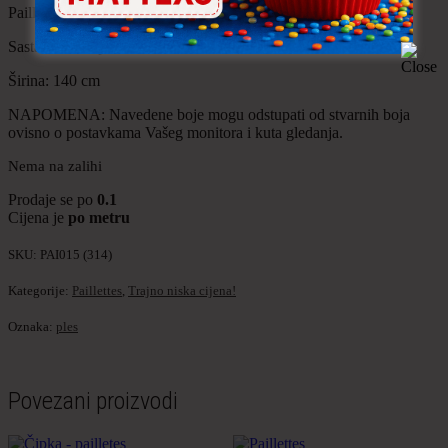
Paillettes – srebrno (na tilu)
Sastav: 100% poliester
Širina: 140 cm
NAPOMENA: Navedene boje mogu odstupati od stvarnih boja
ovisno o postavkama Vašeg monitora i kuta gledanja.
Nema na zalihi
Prodaje se po
0.1
Cijena je
po metru
SKU:
PAI015 (314)
Kategorije:
Paillettes
,
Trajno niska cijena!
Oznaka:
ples
Povezani proizvodi