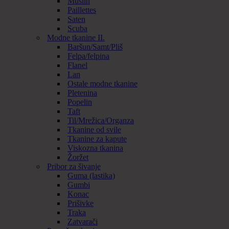
Muslin
Paillettes
Saten
Scuba
Modne tkanine II.
Baršun/Samt/Pliš
Felpa/felpina
Flanel
Lan
Ostale modne tkanine
Pletenina
Popelin
Taft
Til/Mrežica/Organza
Tkanine od svile
Tkanine za kapute
Viskozna tkanina
Žoržet
Pribor za šivanje
Guma (lastika)
Gumbi
Konac
Prišivke
Traka
Zatvarači