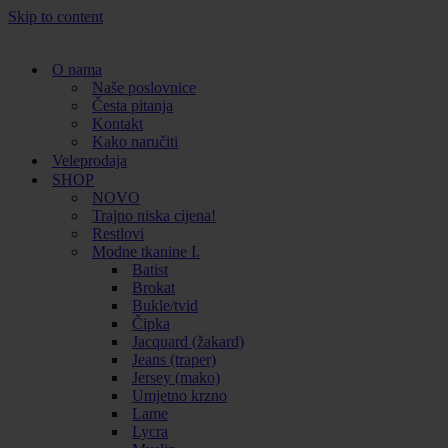
Skip to content
O nama
Naše poslovnice
Česta pitanja
Kontakt
Kako naručiti
Veleprodaja
SHOP
NOVO
Trajno niska cijena!
Restlovi
Modne tkanine I.
Batist
Brokat
Bukle/tvid
Čipka
Jacquard (žakard)
Jeans (traper)
Jersey (mako)
Umjetno krzno
Lame
Lycra