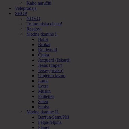
Kako naručiti
Veleprodaja
SHOP
NOVO
Trajno niska cijena!
Restlovi
Modne tkanine I.
Batist
Brokat
Bukle/tvid
Čipka
Jacquard (žakard)
Jeans (traper)
Jersey (mako)
Umjetno krzno
Lame
Lycra
Muslin
Paillettes
Saten
Scuba
Modne tkanine II.
Baršun/Samt/Pliš
Felpa/felpina
Flanel