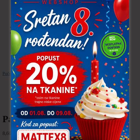
Podstava
Posteljno, damast, žutica,
juta, vatelin
Velur (Minky)
Uvjeti poslovanja
Moj račun
Košarica
Blagajna
Wishlist
Početna
\
Modne tkanine I.
\
Paillettes
\
Paillettes
TRAJNO NISKA CIJENA!
Paillettes
8,60
€
po metru
uključ. PDV