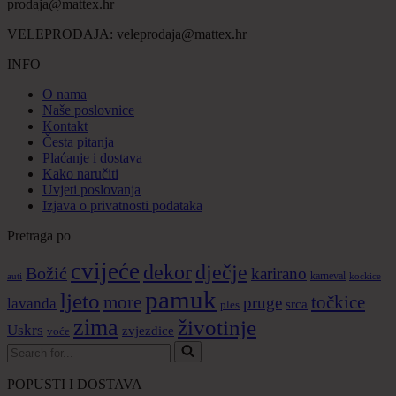
prodaja@mattex.hr
VELEPRODAJA:
veleprodaja@mattex.hr
INFO
O nama
Naše poslovnice
Kontakt
Česta pitanja
Plaćanje i dostava
Kako naručiti
Uvjeti poslovanja
Izjava o privatnosti podataka
Pretraga po
cvijeće
dekor
dječje
Božić
karirano
karneval
auti
kockice
pamuk
ljeto
more
točkice
pruge
lavanda
srca
ples
zima
životinje
Uskrs
zvjezdice
voće
Search
for...
POPUSTI I DOSTAVA