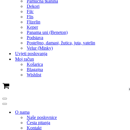
Pamučna tkanina
Dekori
Filc
Flis
Flizelin
Keper
Panama uni (Beneton)
Podstava
Posteljno, damast, žutica, juta, vatelin
Velur (Minky)
Uvjeti poslovanja
Moj račun
Košarica
Blagajna
Wishlist
Cart
Navigation
Menu
Navigation
Menu
O nama
Naše poslovnice
Česta pitanja
Kontakt