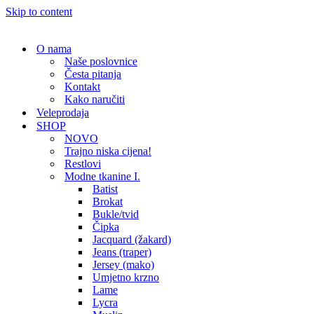
Skip to content
O nama
Naše poslovnice
Česta pitanja
Kontakt
Kako naručiti
Veleprodaja
SHOP
NOVO
Trajno niska cijena!
Restlovi
Modne tkanine I.
Batist
Brokat
Bukle/tvid
Čipka
Jacquard (žakard)
Jeans (traper)
Jersey (mako)
Umjetno krzno
Lame
Lycra