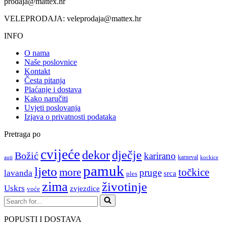
prodaja@mattex.hr
VELEPRODAJA:
veleprodaja@mattex.hr
INFO
O nama
Naše poslovnice
Kontakt
Česta pitanja
Plaćanje i dostava
Kako naručiti
Uvjeti poslovanja
Izjava o privatnosti podataka
Pretraga po
cvijeće
dekor
dječje
Božić
karirano
karneval
auti
kockice
pamuk
ljeto
more
točkice
pruge
lavanda
srca
ples
zima
životinje
Uskrs
zvjezdice
voće
Search
for...
POPUSTI I DOSTAVA