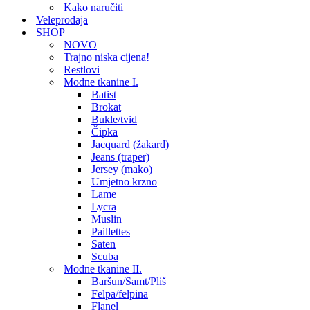
Kako naručiti
Veleprodaja
SHOP
NOVO
Trajno niska cijena!
Restlovi
Modne tkanine I.
Batist
Brokat
Bukle/tvid
Čipka
Jacquard (žakard)
Jeans (traper)
Jersey (mako)
Umjetno krzno
Lame
Lycra
Muslin
Paillettes
Saten
Scuba
Modne tkanine II.
Baršun/Samt/Pliš
Felpa/felpina
Flanel