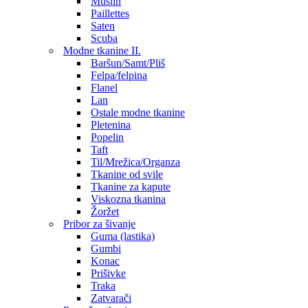
Muslin
Paillettes
Saten
Scuba
Modne tkanine II.
Baršun/Samt/Pliš
Felpa/felpina
Flanel
Lan
Ostale modne tkanine
Pletenina
Popelin
Taft
Til/Mrežica/Organza
Tkanine od svile
Tkanine za kapute
Viskozna tkanina
Žoržet
Pribor za šivanje
Guma (lastika)
Gumbi
Konac
Prišivke
Traka
Zatvarači