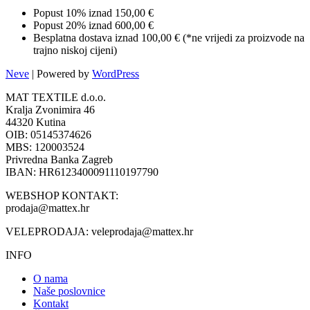
Popust 10% iznad 150,00 €
Popust 20% iznad 600,00 €
Besplatna dostava iznad 100,00 € (*ne vrijedi za proizvode na
trajno niskoj cijeni)
Neve
| Powered by
WordPress
MAT TEXTILE d.o.o.
Kralja Zvonimira 46
44320 Kutina
OIB: 05145374626
MBS: 120003524
Privredna Banka Zagreb
IBAN: HR6123400091110197790
WEBSHOP KONTAKT:
prodaja@mattex.hr
VELEPRODAJA:
veleprodaja@mattex.hr
INFO
O nama
Naše poslovnice
Kontakt