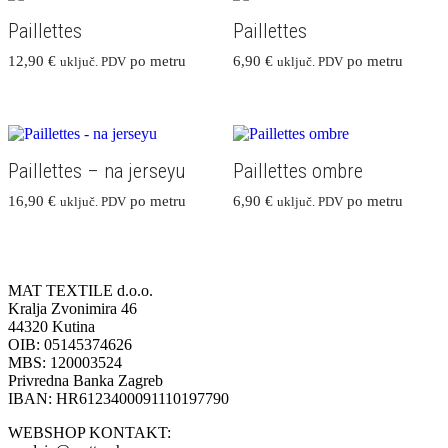
Paillettes
Paillettes
12,90
€
po metru
6,90
€
po metru
uključ. PDV
uključ. PDV
Paillettes – na jerseyu
Paillettes ombre
16,90
€
po metru
6,90
€
po metru
uključ. PDV
uključ. PDV
MAT TEXTILE d.o.o.
Kralja Zvonimira 46
44320 Kutina
OIB: 05145374626
MBS: 120003524
Privredna Banka Zagreb
IBAN: HR6123400091110197790
WEBSHOP KONTAKT: