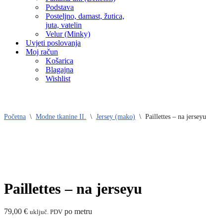
Podstava
Posteljno, damast, žutica,
juta, vatelin
Velur (Minky)
Uvjeti poslovanja
Moj račun
Košarica
Blagajna
Wishlist
Početna
\
Modne tkanine II.
\
Jersey (mako)
\
Paillettes – na jerseyu
Paillettes – na jerseyu
79,00
€
po metru
uključ. PDV