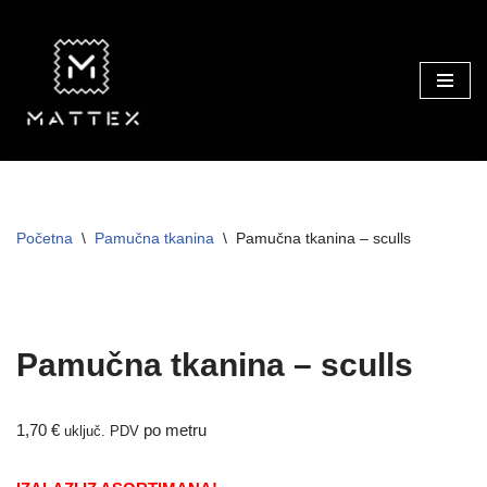
Skip
to
content
Početna
\
Pamučna tkanina
\
Pamučna tkanina – sculls
TRAJNO NISKA CIJENA!
Pamučna tkanina – sculls
1,70
€
po metru
uključ. PDV