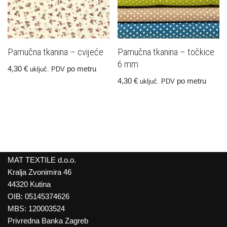
Pamučna tkanina – cvijeće
Pamučna tkanina – točkice
6 mm
4,30
€
po metru
uključ. PDV
4,30
€
po metru
uključ. PDV
MAT TEXTILE d.o.o.
Kralja Zvonimira 46
44320 Kutina
OIB: 05145374626
MBS: 120003524
Privredna Banka Zagreb