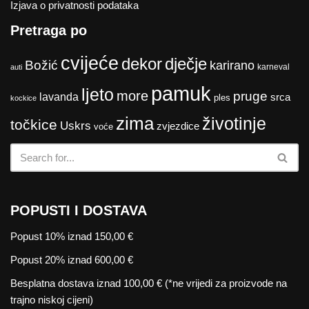
Izjava o privatnosti podataka
Pretraga po
cvijeće
dekor
dječje
Božić
karirano
karneval
auti
pamuk
ljeto
more
pruge
lavanda
srca
ples
kockice
zima
životinje
točkice
Uskrs
zvjezdice
voće
POPUSTI I DOSTAVA
Popust 10% iznad 150,00 €
Popust 20% iznad 600,00 €
Besplatna dostava iznad 100,00 € (*ne vrijedi za proizvode na
trajno niskoj cijeni)