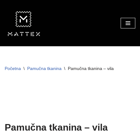
Skip
to
content
Početna
\
Pamučna tkanina
\
Pamučna tkanina – vila
Pamučna tkanina – vila