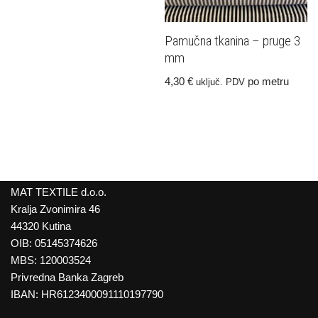
Pamučna tkanina – pruge 3
mm
4,30
€
po metru
uključ. PDV
MAT TEXTILE d.o.o.
Kralja Zvonimira 46
44320 Kutina
OIB: 05145374626
MBS: 120003524
Privredna Banka Zagreb
IBAN: HR6123400091110197790